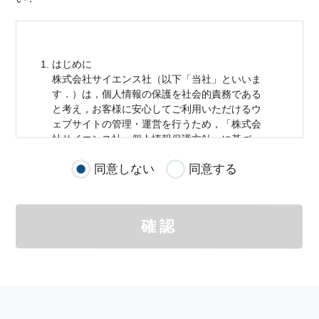
はじめに
株式会社サイエンス社（以下「当社」といいま
す．）は，
個人情報
の保護を社会的責務である
と考え，お客様に安心してご利用いただけるウ
ェブサイトの管理・運営を行うため，「株式会
社サイエンス社
個人情報
保護方針」に基づ
き，以下のとおり「ウェブサイトにおける
個人
同意しない
同意する
情報
の取扱い」を定めました．
個人情報
の取扱いの適用範囲
個人情報
の取扱いについては，お客様が当社の
確認
サイトを通じて商品の購入，当社へのご連絡，
メールマガジンの購読などをご利用された時に
適応されます．
お客様が当社のサイトを利用される際に収集さ
れた
個人情報
は，当
個人情報
の取扱いについて
の考え方に従い管理されます．