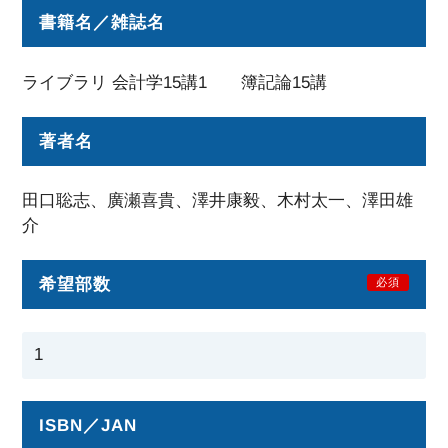
書籍名／雑誌名
ライブラリ 会計学15講1 簿記論15講
著者名
田口聡志、廣瀬喜貴、澤井康毅、木村太一、澤田雄
介
希望部数
必須
ISBN／JAN