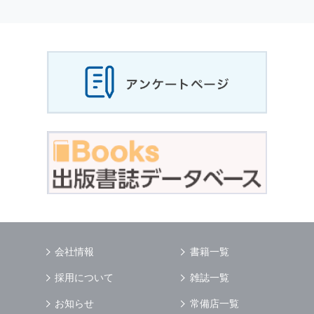
個人情報
の利用目的
当社は，お客様から収集させていただいた
個人
情報
，ご注文情報（お客様の注文履歴に関する
情報を含む）を，本サービスを提供する目的の
他に，以下の各号に定める目的のために利用す
ることがあります．
本サービスの提供または以下に定める目的以外
に，当社はお客様の
個人情報
利用することはあ
りません．
（1） お客様に対して，当社の商品やサービス
をご紹介する場合
（2） 当社において，お客様に代行してご注文
手続き，ご注文内容の確認，変更手続きを行う
場合
（3） お客様からのお問い合わせに対して回答
を行う場合
（4） お客様に対して，当社のサービスに対す
会社情報
書籍一覧
るご意見やご感想のご提供をお願いするため
（5） 当社がお客様に別途連絡の上，個別にご
採用について
雑誌一覧
了解をいただいた目的に利用するため
（6） お客様の属性（年齢，住所など）ごとに
お知らせ
常備店一覧
分類された統計的資料を作成するため