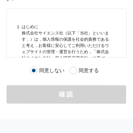
はじめに
株式会社サイエンス社（以下「当社」といいま
す．）は，
個人情報
の保護を社会的責務である
と考え，お客様に安心してご利用いただけるウ
ェブサイトの管理・運営を行うため，「株式会
社サイエンス社
個人情報
保護方針」に基づ
き，以下のとおり「ウェブサイトにおける
個人
同意しない
同意する
情報
の取扱い」を定めました．
個人情報
の取扱いの適用範囲
個人情報
の取扱いについては，お客様が当社の
確認
サイトを通じて商品の購入，当社へのご連絡，
メールマガジンの購読などをご利用された時に
適応されます．
お客様が当社のサイトを利用される際に収集さ
れた
個人情報
は，当
個人情報
の取扱いについて
の考え方に従い管理されます．