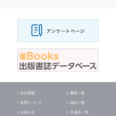
個人情報
の利用目的
当社は，お客様から収集させていただいた
個人
情報
，ご注文情報（お客様の注文履歴に関する
情報を含む）を，本サービスを提供する目的の
他に，以下の各号に定める目的のために利用す
ることがあります．
本サービスの提供または以下に定める目的以外
に，当社はお客様の
個人情報
利用することはあ
りません．
（1） お客様に対して，当社の商品やサービス
をご紹介する場合
（2） 当社において，お客様に代行してご注文
手続き，ご注文内容の確認，変更手続きを行う
場合
（3） お客様からのお問い合わせに対して回答
を行う場合
（4） お客様に対して，当社のサービスに対す
会社情報
書籍一覧
るご意見やご感想のご提供をお願いするため
（5） 当社がお客様に別途連絡の上，個別にご
採用について
雑誌一覧
了解をいただいた目的に利用するため
（6） お客様の属性（年齢，住所など）ごとに
お知らせ
常備店一覧
分類された統計的資料を作成するため