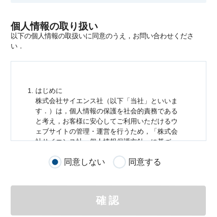
個人情報の取り扱い
以下の個人情報の取扱いに同意のうえ，お問い合わせくださ
い．
はじめに
株式会社サイエンス社（以下「当社」といいま
す．）は，
個人情報
の保護を社会的責務である
と考え，お客様に安心してご利用いただけるウ
ェブサイトの管理・運営を行うため，「株式会
社サイエンス社
個人情報
保護方針」に基づ
き，以下のとおり「ウェブサイトにおける
個人
同意しない
同意する
情報
の取扱い」を定めました．
個人情報
の取扱いの適用範囲
個人情報
の取扱いについては，お客様が当社の
確認
サイトを通じて商品の購入，当社へのご連絡，
メールマガジンの購読などをご利用された時に