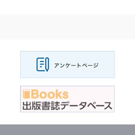
適応されます．
お客様が当社のサイトを利用される際に収集さ
れた
個人情報
は，当
個人情報
の取扱いについて
の考え方に従い管理されます．
個人情報
の利用目的
当社は，お客様から収集させていただいた
個人
情報
，ご注文情報（お客様の注文履歴に関する
情報を含む）を，本サービスを提供する目的の
他に，以下の各号に定める目的のために利用す
ることがあります．
本サービスの提供または以下に定める目的以外
に，当社はお客様の
個人情報
利用することはあ
りません．
（1） お客様に対して，当社の商品やサービス
をご紹介する場合
（2） 当社において，お客様に代行してご注文
手続き，ご注文内容の確認，変更手続きを行う
場合
（3） お客様からのお問い合わせに対して回答
を行う場合
（4） お客様に対して，当社のサービスに対す