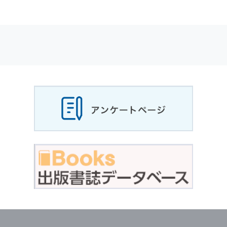
適応されます．
お客様が当社のサイトを利用される際に収集さ
れた
個人情報
は，当
個人情報
の取扱いについて
の考え方に従い管理されます．
個人情報
の利用目的
当社は，お客様から収集させていただいた
個人
情報
，ご注文情報（お客様の注文履歴に関する
情報を含む）を，本サービスを提供する目的の
他に，以下の各号に定める目的のために利用す
ることがあります．
本サービスの提供または以下に定める目的以外
に，当社はお客様の
個人情報
利用することはあ
りません．
（1） お客様に対して，当社の商品やサービス
をご紹介する場合
（2） 当社において，お客様に代行してご注文
手続き，ご注文内容の確認，変更手続きを行う
場合
（3） お客様からのお問い合わせに対して回答
を行う場合
（4） お客様に対して，当社のサービスに対す