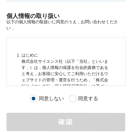
個人情報の取り扱い
以下の個人情報の取扱いに同意のうえ，お問い合わせくださ
い．
はじめに
株式会社サイエンス社（以下「当社」といいま
す．）は，
個人情報
の保護を社会的責務である
と考え，お客様に安心してご利用いただけるウ
ェブサイトの管理・運営を行うため，「株式会
社サイエンス社
個人情報
保護方針」に基づ
き，以下のとおり「ウェブサイトにおける
個人
同意しない
同意する
情報
の取扱い」を定めました．
個人情報
の取扱いの適用範囲
個人情報
の取扱いについては，お客様が当社の
確認
サイトを通じて商品の購入，当社へのご連絡，
メールマガジンの購読などをご利用された時に