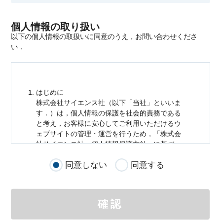
個人情報の取り扱い
以下の個人情報の取扱いに同意のうえ，お問い合わせくださ
い．
はじめに
株式会社サイエンス社（以下「当社」といいま
す．）は，
個人情報
の保護を社会的責務である
と考え，お客様に安心してご利用いただけるウ
ェブサイトの管理・運営を行うため，「株式会
社サイエンス社
個人情報
保護方針」に基づ
き，以下のとおり「ウェブサイトにおける
個人
同意しない
同意する
情報
の取扱い」を定めました．
個人情報
の取扱いの適用範囲
個人情報
の取扱いについては，お客様が当社の
確認
サイトを通じて商品の購入，当社へのご連絡，
メールマガジンの購読などをご利用された時に