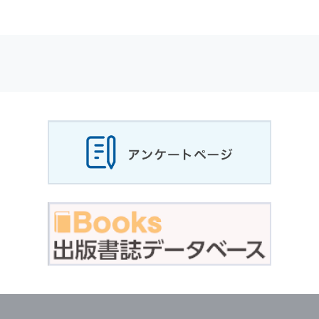
適応されます．
お客様が当社のサイトを利用される際に収集さ
れた
個人情報
は，当
個人情報
の取扱いについて
の考え方に従い管理されます．
個人情報
の利用目的
当社は，お客様から収集させていただいた
個人
情報
，ご注文情報（お客様の注文履歴に関する
情報を含む）を，本サービスを提供する目的の
他に，以下の各号に定める目的のために利用す
ることがあります．
本サービスの提供または以下に定める目的以外
に，当社はお客様の
個人情報
利用することはあ
りません．
（1） お客様に対して，当社の商品やサービス
をご紹介する場合
（2） 当社において，お客様に代行してご注文
手続き，ご注文内容の確認，変更手続きを行う
場合
（3） お客様からのお問い合わせに対して回答
を行う場合
（4） お客様に対して，当社のサービスに対す