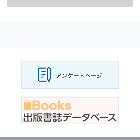
メールマガジンの購読などをご利用された時に
適応されます．
お客様が当社のサイトを利用される際に収集さ
れた
個人情報
は，当
個人情報
の取扱いについて
の考え方に従い管理されます．
個人情報
の利用目的
当社は，お客様から収集させていただいた
個人
情報
，ご注文情報（お客様の注文履歴に関する
情報を含む）を，本サービスを提供する目的の
他に，以下の各号に定める目的のために利用す
ることがあります．
本サービスの提供または以下に定める目的以外
に，当社はお客様の
個人情報
利用することはあ
りません．
（1） お客様に対して，当社の商品やサービス
をご紹介する場合
（2） 当社において，お客様に代行してご注文
手続き，ご注文内容の確認，変更手続きを行う
場合
（3） お客様からのお問い合わせに対して回答
を行う場合