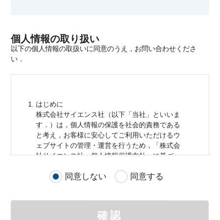
個人情報の取り扱い
以下の個人情報の取扱いに同意のうえ，お問い合わせくださ
い．
はじめに
株式会社サイエンス社（以下「当社」といいま
す．）は，
個人情報
の保護を社会的責務である
と考え，お客様に安心してご利用いただけるウ
ェブサイトの管理・運営を行うため，「株式会
社サイエンス社
個人情報
保護方針」に基づ
き，以下のとおり「ウェブサイトにおける
個人
同意しない
同意する
情報
の取扱い」を定めました．
個人情報
の取扱いの適用範囲
個人情報
の取扱いについては，お客様が当社の
確認
サイトを通じて商品の購入，当社へのご連絡，