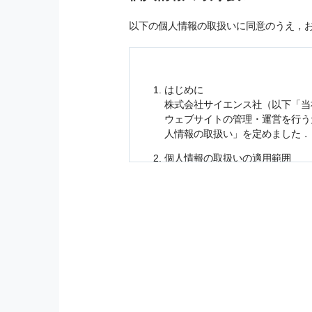
以下の個人情報の取扱いに同意のうえ，
はじめに
株式会社サイエンス社（以下「当
ウェブサイトの管理・運営を行
人情報
の取扱い」を定めました．
個人情報
の取扱いの適用範囲
個人情報
の取扱いについては，お
に適応されます．
お客様が当社のサイトを利用され
個人情報
の利用目的
当社は，お客様から収集させてい
の他に，以下の各号に定める目的
本サービスの提供または以下に定
（1） お客様に対して，当社の
（2） 当社において，お客様に