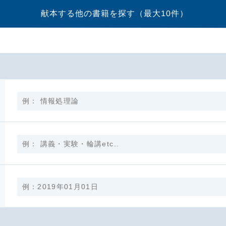
献本する他の書籍を探す
（最大10件）