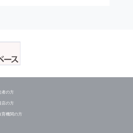
正アクセスおよび，漏洩，紛失，
が発生した場合には，再発防止策
委託会社等．）
読者の方
ん．
書店の方
教育機関の方
る情報は必要な範囲のみに限定