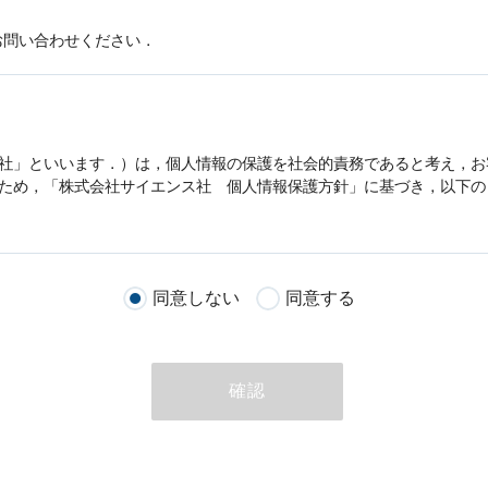
お問い合わせください．
社」といいます．）は，
個人情報
の保護を社会的責務であると考え，お
うため，「株式会社サイエンス社
個人情報
保護方針」に基づき，以下の
客様が当社のサイトを通じて商品の購入，当社へのご連絡，メールマガ
同意しない
同意する
る際に収集された
個人情報
は，当
個人情報
の取扱いについての考え方に
ただいた
個人情報
，ご注文情報（お客様の注文履歴に関する情報を含む
確認
のために利用することがあります．
める目的以外に，当社はお客様の
個人情報
利用することはありません．
商品やサービスをご紹介する場合
代行してご注文手続き，ご注文内容の確認，変更手続きを行う場合