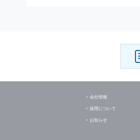
（3） お客様からのお問い合わ
（4） お客様に対して，当社の
（5） 当社がお客様に別途連絡
（6） お客様の属性（年齢，住
（7） お客様それぞれの嗜好に
個人情報
の安全管理について
当社は
個人情報
の正確性及び安全
破壊，改ざんなどに対しては，合
を含む適切な対策を速やかに講じ
個人情報
の預託について
当社は，明示した利用目的の達成
その場合は，業務委託先の適切な
（業務委託先とは，運送業者，ダ
会社情報
個人情報
の第三者への開示
当社は，
個人情報
を本人の許可無
採用について
ただし，以下に該当する場合はそ
（1） 情報提供について本人の
お知らせ
（2） 官公庁等の公的機関から
（3） 当サイトの運営に関する
し，開示先に対して契約等により