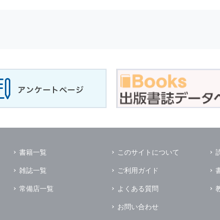
せに対して回答を行う場合
サービスに対するご意見やご感想のご提供をお願いするため
の上，個別にご了解をいただいた目的に利用するため
所など）ごとに分類された統計的資料を作成するため
適合した情報発信やサービスを提供，表示するため
性を確保する為，
個人情報
へのアクセス管理，持ち出し手段の制限，不
理的な安全対策を講じるとともに，万一，漏洩等
個人情報
に関する事故
ます．
の為に必要な範囲で業務を預託する場合があります．
管理及び監督を行います．
イレクトメールの発送のための印刷会社，商品代金未払いの場合の回収
書籍一覧
このサイトについて
く他の事業者や個人などの第三者に提供および公開することはありませ
雑誌一覧
ご利用ガイド
の限りではありません．
同意がある場合
常備店一覧
よくある質問
法令に基づき開示を求められた場合
お問い合わせ
業務提携先に対して
個人情報
を開示する場合．ただし，この場合に開示す
個人情報
の管理を義務付けます．