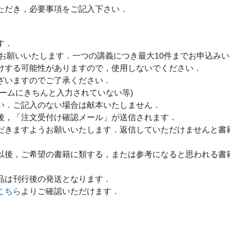
ただき，必要事項をご記入下さい．
す．
をお願いいたします．一つの講義につき最大10件までお申込み
けする可能性がありますので，使用しないでください．
ざいますのでご了承ください．
ームにきちんと入力されていない等)
い．ご記入のない場合は献本いたしません．
後，「注文受付け確認メール」が送信されます．
だきますようお願いいたします．返信していただけませんと書
以後，ご希望の書籍に類する，または参考になると思われる書
品は刊行後の発送となります．
こちら
よりご確認いただけます．