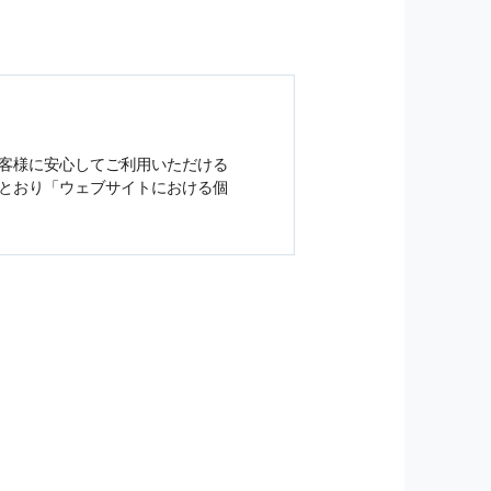
客様に安心してご利用いただける
とおり「ウェブサイトにおける
個
ジンの購読などをご利用された時
従い管理されます．
）を，本サービスを提供する目的