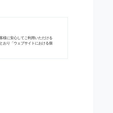
客様に安心してご利用いただける
とおり「ウェブサイトにおける
個
ジンの購読などをご利用された時
従い管理されます．
）を，本サービスを提供する目的