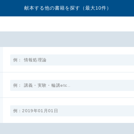
献本する他の書籍を探す
（最大10件）