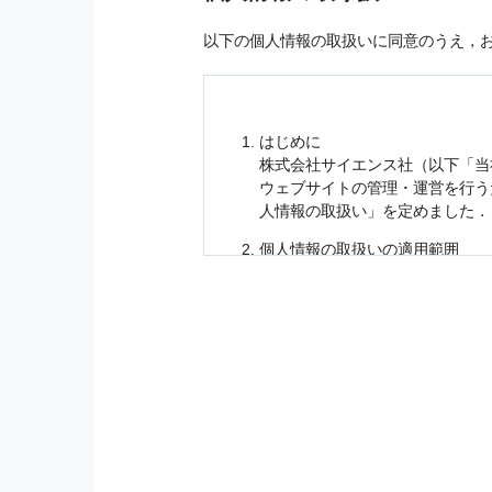
以下の個人情報の取扱いに同意のうえ，
はじめに
株式会社サイエンス社（以下「当
ウェブサイトの管理・運営を行
人情報
の取扱い」を定めました．
個人情報
の取扱いの適用範囲
個人情報
の取扱いについては，お
に適応されます．
お客様が当社のサイトを利用され
個人情報
の利用目的
当社は，お客様から収集させてい
の他に，以下の各号に定める目的
本サービスの提供または以下に定
（1） お客様に対して，当社の
（2） 当社において，お客様に