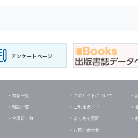
せに対して回答を行う場合
サービスに対するご意見やご感想のご提供をお願いするため
の上，個別にご了解をいただいた目的に利用するため
所など）ごとに分類された統計的資料を作成するため
適合した情報発信やサービスを提供，表示するため
性を確保する為，
個人情報
へのアクセス管理，持ち出し手段の制限，不
理的な安全対策を講じるとともに，万一，漏洩等
個人情報
に関する事故
ます．
の為に必要な範囲で業務を預託する場合があります．
管理及び監督を行います．
イレクトメールの発送のための印刷会社，商品代金未払いの場合の回収
書籍一覧
このサイトについて
く他の事業者や個人などの第三者に提供および公開することはありませ
雑誌一覧
ご利用ガイド
の限りではありません．
同意がある場合
常備店一覧
よくある質問
法令に基づき開示を求められた場合
お問い合わせ
業務提携先に対して
個人情報
を開示する場合．ただし，この場合に開示す
個人情報
の管理を義務付けます．