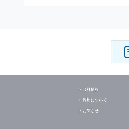
（3） お客様からのお問い合わ
（4） お客様に対して，当社の
（5） 当社がお客様に別途連絡
（6） お客様の属性（年齢，住
（7） お客様それぞれの嗜好に
個人情報
の安全管理について
当社は
個人情報
の正確性及び安全
破壊，改ざんなどに対しては，合
を含む適切な対策を速やかに講じ
個人情報
の預託について
当社は，明示した利用目的の達成
その場合は，業務委託先の適切な
（業務委託先とは，運送業者，ダ
会社情報
個人情報
の第三者への開示
当社は，
個人情報
を本人の許可無
採用について
ただし，以下に該当する場合はそ
（1） 情報提供について本人の
お知らせ
（2） 官公庁等の公的機関から
（3） 当サイトの運営に関する
し，開示先に対して契約等により