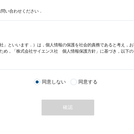
お問い合わせください．
社」といいます．）は，
個人情報
の保護を社会的責務であると考え，お
うため，「株式会社サイエンス社
個人情報
保護方針」に基づき，以下の
客様が当社のサイトを通じて商品の購入，当社へのご連絡，メールマガ
同意しない
同意する
る際に収集された
個人情報
は，当
個人情報
の取扱いについての考え方に
ただいた
個人情報
，ご注文情報（お客様の注文履歴に関する情報を含む
確認
のために利用することがあります．
める目的以外に，当社はお客様の
個人情報
利用することはありません．
商品やサービスをご紹介する場合
代行してご注文手続き，ご注文内容の確認，変更手続きを行う場合