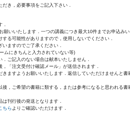
ただき，必要事項をご記入下さい．
す．
をお願いいたします．一つの講義につき最大10件までお申込み
けする可能性がありますので，使用しないでください．
ざいますのでご了承ください．
ームにきちんと入力されていない等)
い．ご記入のない場合は献本いたしません．
後，「注文受付け確認メール」が送信されます．
だきますようお願いいたします．返信していただけませんと書
以後，ご希望の書籍に類する，または参考になると思われる書
品は刊行後の発送となります．
こちら
よりご確認いただけます．