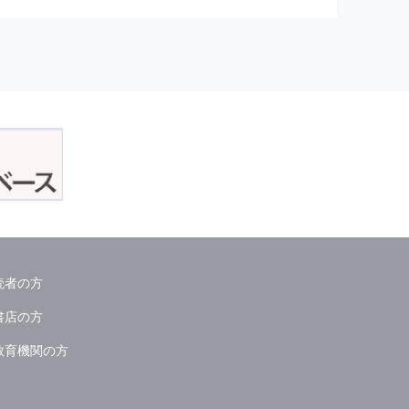
正アクセスおよび，漏洩，紛失，
が発生した場合には，再発防止策
委託会社等．）
読者の方
ん．
書店の方
教育機関の方
る情報は必要な範囲のみに限定