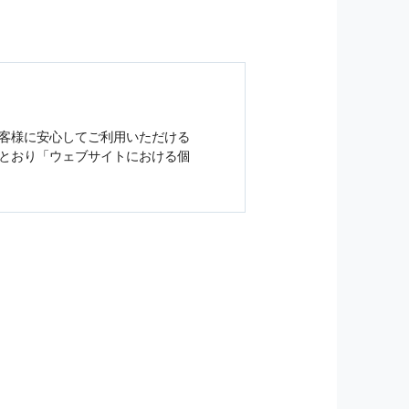
客様に安心してご利用いただける
とおり「ウェブサイトにおける
個
ジンの購読などをご利用された時
従い管理されます．
）を，本サービスを提供する目的