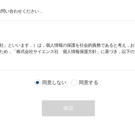
お問い合わせください．
社」といいます．）は，
個人情報
の保護を社会的責務であると考え，お
うため，「株式会社サイエンス社
個人情報
保護方針」に基づき，以下の
客様が当社のサイトを通じて商品の購入，当社へのご連絡，メールマガ
同意しない
同意する
る際に収集された
個人情報
は，当
個人情報
の取扱いについての考え方に
ただいた
個人情報
，ご注文情報（お客様の注文履歴に関する情報を含む
確認
のために利用することがあります．
める目的以外に，当社はお客様の
個人情報
利用することはありません．
商品やサービスをご紹介する場合
代行してご注文手続き，ご注文内容の確認，変更手続きを行う場合