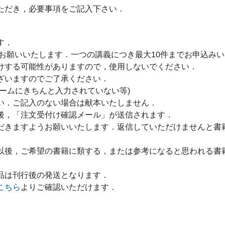
ただき，必要事項をご記入下さい．
す．
をお願いいたします．一つの講義につき最大10件までお申込み
けする可能性がありますので，使用しないでください．
ざいますのでご了承ください．
ームにきちんと入力されていない等)
い．ご記入のない場合は献本いたしません．
後，「注文受付け確認メール」が送信されます．
だきますようお願いいたします．返信していただけませんと書
以後，ご希望の書籍に類する，または参考になると思われる書
品は刊行後の発送となります．
こちら
よりご確認いただけます．