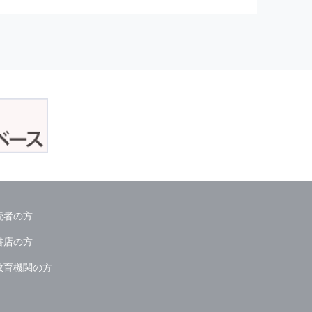
正アクセスおよび，漏洩，紛失，
が発生した場合には，再発防止策
委託会社等．）
読者の方
ん．
書店の方
教育機関の方
る情報は必要な範囲のみに限定