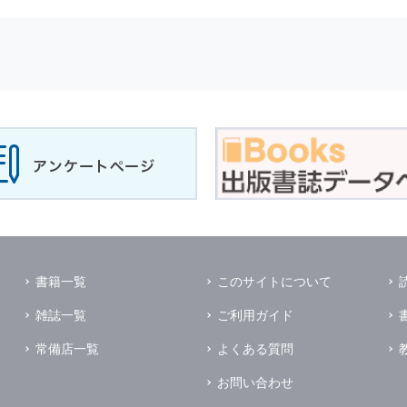
せに対して回答を行う場合
サービスに対するご意見やご感想のご提供をお願いするため
の上，個別にご了解をいただいた目的に利用するため
所など）ごとに分類された統計的資料を作成するため
適合した情報発信やサービスを提供，表示するため
性を確保する為，
個人情報
へのアクセス管理，持ち出し手段の制限，不
理的な安全対策を講じるとともに，万一，漏洩等
個人情報
に関する事故
ます．
の為に必要な範囲で業務を預託する場合があります．
管理及び監督を行います．
イレクトメールの発送のための印刷会社，商品代金未払いの場合の回収
書籍一覧
このサイトについて
く他の事業者や個人などの第三者に提供および公開することはありませ
雑誌一覧
ご利用ガイド
の限りではありません．
同意がある場合
常備店一覧
よくある質問
法令に基づき開示を求められた場合
お問い合わせ
業務提携先に対して
個人情報
を開示する場合．ただし，この場合に開示す
個人情報
の管理を義務付けます．