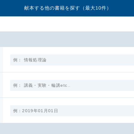
献本する他の書籍を探す
（最大10件）