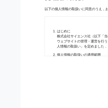
以下の個人情報の取扱いに同意のうえ，
はじめに
株式会社サイエンス社（以下「当
ウェブサイトの管理・運営を行
人情報
の取扱い」を定めました．
個人情報
の取扱いの適用範囲
個人情報
の取扱いについては，お
に適応されます．
お客様が当社のサイトを利用され
個人情報
の利用目的
当社は，お客様から収集させてい
の他に，以下の各号に定める目的
本サービスの提供または以下に定
（1） お客様に対して，当社の
（2） 当社において，お客様に