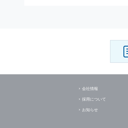
（3） お客様からのお問い合わ
（4） お客様に対して，当社の
（5） 当社がお客様に別途連絡
（6） お客様の属性（年齢，住
（7） お客様それぞれの嗜好に
個人情報
の安全管理について
当社は
個人情報
の正確性及び安全
破壊，改ざんなどに対しては，合
を含む適切な対策を速やかに講じ
個人情報
の預託について
当社は，明示した利用目的の達成
その場合は，業務委託先の適切な
（業務委託先とは，運送業者，ダ
会社情報
個人情報
の第三者への開示
当社は，
個人情報
を本人の許可無
採用について
ただし，以下に該当する場合はそ
（1） 情報提供について本人の
お知らせ
（2） 官公庁等の公的機関から
（3） 当サイトの運営に関する
し，開示先に対して契約等により