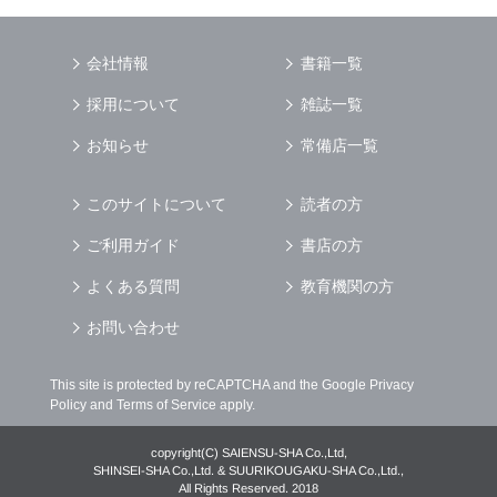
を行う場合
（4） お客様に対して，当社のサービスに対す
会社情報
書籍一覧
るご意見やご感想のご提供をお願いするため
（5） 当社がお客様に別途連絡の上，個別にご
採用について
雑誌一覧
了解をいただいた目的に利用するため
（6） お客様の属性（年齢，住所など）ごとに
お知らせ
常備店一覧
分類された統計的資料を作成するため
（7） お客様それぞれの嗜好に適合した情報発
このサイトについて
読者の方
信やサービスを提供，表示するため
ご利用ガイド
書店の方
個人情報
の安全管理について
当社は
個人情報
の正確性及び安全性を確保する
よくある質問
教育機関の方
為，
個人情報
へのアクセス管理，持ち出し手段
の制限，不正アクセスおよび，漏洩，紛失，破
お問い合わせ
壊，改ざんなどに対しては，合理的な安全対策
を講じるとともに，万一，漏洩等
個人情報
に関
This site is protected by reCAPTCHA and the Google
Privacy
する事故が発生した場合には，再発防止策を含
Policy
and
Terms of Service
apply.
む適切な対策を速やかに講じます．
個人情報
の預託について
copyright(C) SAIENSU-SHA Co.,Ltd,
当社は，明示した利用目的の達成の為に必要な
SHINSEI-SHA Co.,Ltd. & SUURIKOUGAKU-SHA Co.,Ltd.,
All Rights Reserved. 2018
範囲で業務を預託する場合があります．