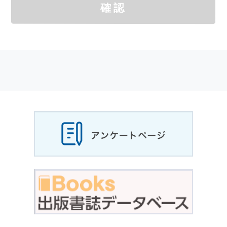
確認
サイトを通じて商品の購入，当社へのご連絡，
メールマガジンの購読などをご利用された時に
適応されます．
お客様が当社のサイトを利用される際に収集さ
れた
個人情報
は，当
個人情報
の取扱いについて
の考え方に従い管理されます．
個人情報
の利用目的
当社は，お客様から収集させていただいた
個人
情報
，ご注文情報（お客様の注文履歴に関する
情報を含む）を，本サービスを提供する目的の
他に，以下の各号に定める目的のために利用す
ることがあります．
本サービスの提供または以下に定める目的以外
に，当社はお客様の
個人情報
利用することはあ
りません．
（1） お客様に対して，当社の商品やサービス
をご紹介する場合
（2） 当社において，お客様に代行してご注文
手続き，ご注文内容の確認，変更手続きを行う
場合
（3） お客様からのお問い合わせに対して回答