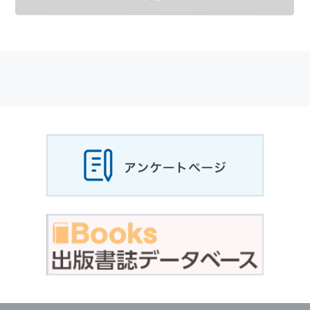
メールマガジンの購読などをご利用された時に
適応されます．
お客様が当社のサイトを利用される際に収集さ
れた
個人情報
は，当
個人情報
の取扱いについて
の考え方に従い管理されます．
個人情報
の利用目的
当社は，お客様から収集させていただいた
個人
情報
，ご注文情報（お客様の注文履歴に関する
情報を含む）を，本サービスを提供する目的の
他に，以下の各号に定める目的のために利用す
ることがあります．
本サービスの提供または以下に定める目的以外
に，当社はお客様の
個人情報
利用することはあ
りません．
（1） お客様に対して，当社の商品やサービス
をご紹介する場合
（2） 当社において，お客様に代行してご注文
手続き，ご注文内容の確認，変更手続きを行う
場合
（3） お客様からのお問い合わせに対して回答
を行う場合