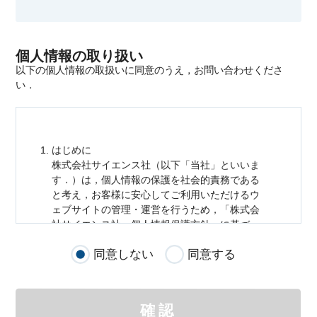
個人情報の取り扱い
以下の個人情報の取扱いに同意のうえ，お問い合わせくださ
い．
はじめに
株式会社サイエンス社（以下「当社」といいま
す．）は，
個人情報
の保護を社会的責務である
と考え，お客様に安心してご利用いただけるウ
ェブサイトの管理・運営を行うため，「株式会
社サイエンス社
個人情報
保護方針」に基づ
き，以下のとおり「ウェブサイトにおける
個人
同意しない
同意する
情報
の取扱い」を定めました．
個人情報
の取扱いの適用範囲
個人情報
の取扱いについては，お客様が当社の
確認
サイトを通じて商品の購入，当社へのご連絡，