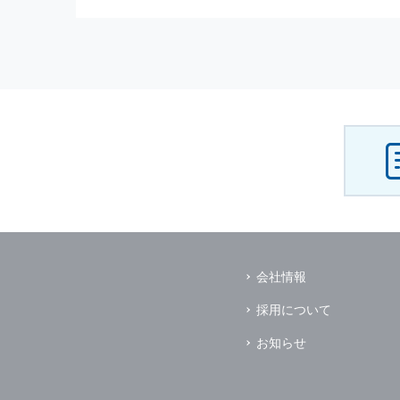
（3） お客様からのお問い合わ
（4） お客様に対して，当社の
（5） 当社がお客様に別途連絡
（6） お客様の属性（年齢，住
（7） お客様それぞれの嗜好に
個人情報
の安全管理について
当社は
個人情報
の正確性及び安全
破壊，改ざんなどに対しては，合
を含む適切な対策を速やかに講じ
個人情報
の預託について
当社は，明示した利用目的の達成
その場合は，業務委託先の適切な
（業務委託先とは，運送業者，ダ
会社情報
個人情報
の第三者への開示
当社は，
個人情報
を本人の許可無
採用について
ただし，以下に該当する場合はそ
（1） 情報提供について本人の
お知らせ
（2） 官公庁等の公的機関から
（3） 当サイトの運営に関する
し，開示先に対して契約等により