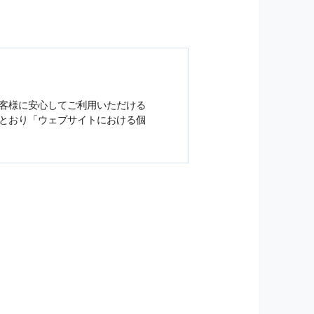
客様に安心してご利用いただける
とおり「ウェブサイトにおける
個
ジンの購読などをご利用された時
従い管理されます．
）を，本サービスを提供する目的