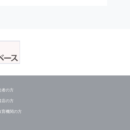
正アクセスおよび，漏洩，紛失，
が発生した場合には，再発防止策
委託会社等．）
読者の方
ん．
書店の方
教育機関の方
る情報は必要な範囲のみに限定