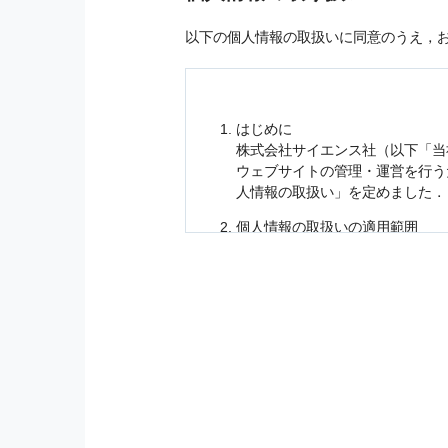
以下の個人情報の取扱いに同意のうえ，
はじめに
株式会社サイエンス社（以下「当
ウェブサイトの管理・運営を行
人情報
の取扱い」を定めました．
個人情報
の取扱いの適用範囲
個人情報
の取扱いについては，お
に適応されます．
お客様が当社のサイトを利用され
個人情報
の利用目的
当社は，お客様から収集させてい
の他に，以下の各号に定める目的
本サービスの提供または以下に定
（1） お客様に対して，当社の
（2） 当社において，お客様に