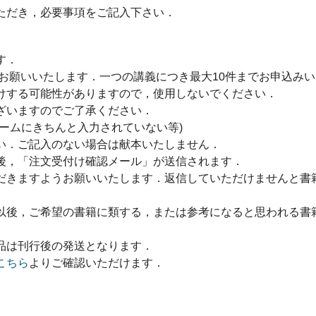
ただき，必要事項をご記入下さい．
す．
をお願いいたします．一つの講義につき最大10件までお申込み
けする可能性がありますので，使用しないでください．
ざいますのでご了承ください．
ームにきちんと入力されていない等)
い．ご記入のない場合は献本いたしません．
後，「注文受付け確認メール」が送信されます．
だきますようお願いいたします．返信していただけませんと書
以後，ご希望の書籍に類する，または参考になると思われる書
品は刊行後の発送となります．
こちら
よりご確認いただけます．