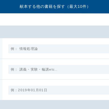
献本する他の書籍を探す
（最大10件）