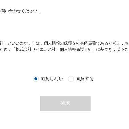
お問い合わせください．
社」といいます．）は，
個人情報
の保護を社会的責務であると考え，お
うため，「株式会社サイエンス社
個人情報
保護方針」に基づき，以下の
客様が当社のサイトを通じて商品の購入，当社へのご連絡，メールマガ
同意しない
同意する
る際に収集された
個人情報
は，当
個人情報
の取扱いについての考え方に
ただいた
個人情報
，ご注文情報（お客様の注文履歴に関する情報を含む
確認
のために利用することがあります．
める目的以外に，当社はお客様の
個人情報
利用することはありません．
商品やサービスをご紹介する場合
代行してご注文手続き，ご注文内容の確認，変更手続きを行う場合