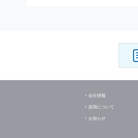
（3） お客様からのお問い合わ
（4） お客様に対して，当社の
（5） 当社がお客様に別途連絡
（6） お客様の属性（年齢，住
（7） お客様それぞれの嗜好に
個人情報
の安全管理について
当社は
個人情報
の正確性及び安全
破壊，改ざんなどに対しては，合
を含む適切な対策を速やかに講じ
個人情報
の預託について
当社は，明示した利用目的の達成
その場合は，業務委託先の適切な
（業務委託先とは，運送業者，ダ
会社情報
個人情報
の第三者への開示
当社は，
個人情報
を本人の許可無
採用について
ただし，以下に該当する場合はそ
（1） 情報提供について本人の
お知らせ
（2） 官公庁等の公的機関から
（3） 当サイトの運営に関する
し，開示先に対して契約等により