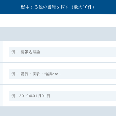
献本する他の書籍を探す
（最大10件）