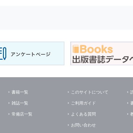
せに対して回答を行う場合
サービスに対するご意見やご感想のご提供をお願いするため
の上，個別にご了解をいただいた目的に利用するため
所など）ごとに分類された統計的資料を作成するため
適合した情報発信やサービスを提供，表示するため
性を確保する為，
個人情報
へのアクセス管理，持ち出し手段の制限，不
理的な安全対策を講じるとともに，万一，漏洩等
個人情報
に関する事故
ます．
の為に必要な範囲で業務を預託する場合があります．
管理及び監督を行います．
イレクトメールの発送のための印刷会社，商品代金未払いの場合の回収
書籍一覧
このサイトについて
く他の事業者や個人などの第三者に提供および公開することはありませ
雑誌一覧
ご利用ガイド
の限りではありません．
同意がある場合
常備店一覧
よくある質問
法令に基づき開示を求められた場合
お問い合わせ
業務提携先に対して
個人情報
を開示する場合．ただし，この場合に開示す
個人情報
の管理を義務付けます．