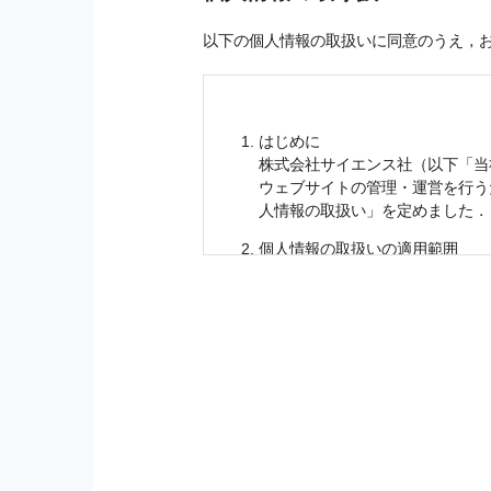
以下の個人情報の取扱いに同意のうえ，
はじめに
株式会社サイエンス社（以下「当
ウェブサイトの管理・運営を行
人情報
の取扱い」を定めました．
個人情報
の取扱いの適用範囲
個人情報
の取扱いについては，お
に適応されます．
お客様が当社のサイトを利用され
個人情報
の利用目的
当社は，お客様から収集させてい
の他に，以下の各号に定める目的
本サービスの提供または以下に定
（1） お客様に対して，当社の
（2） 当社において，お客様に