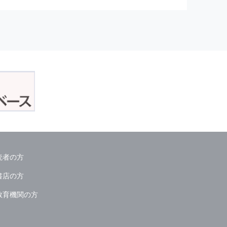
正アクセスおよび，漏洩，紛失，
が発生した場合には，再発防止策
委託会社等．）
読者の方
ん．
書店の方
教育機関の方
る情報は必要な範囲のみに限定