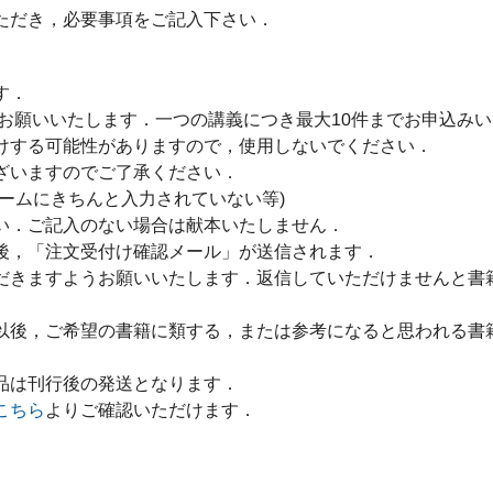
ただき，必要事項をご記入下さい．
す．
をお願いいたします．一つの講義につき最大10件までお申込み
けする可能性がありますので，使用しないでください．
ざいますのでご了承ください．
ームにきちんと入力されていない等)
い．ご記入のない場合は献本いたしません．
後，「注文受付け確認メール」が送信されます．
だきますようお願いいたします．返信していただけませんと書
以後，ご希望の書籍に類する，または参考になると思われる書
品は刊行後の発送となります．
こちら
よりご確認いただけます．