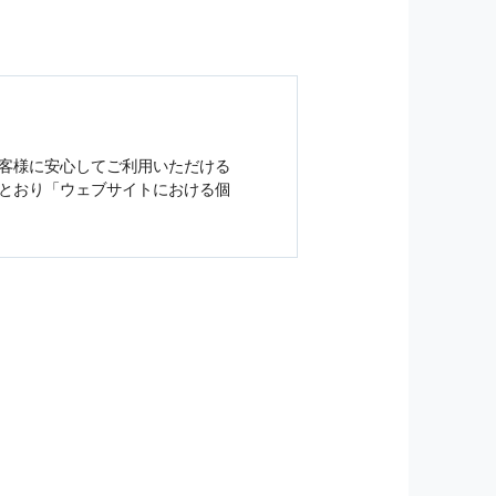
客様に安心してご利用いただける
とおり「ウェブサイトにおける
個
ジンの購読などをご利用された時
従い管理されます．
）を，本サービスを提供する目的