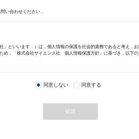
お問い合わせください．
社」といいます．）は，
個人情報
の保護を社会的責務であると考え，お
うため，「株式会社サイエンス社
個人情報
保護方針」に基づき，以下の
客様が当社のサイトを通じて商品の購入，当社へのご連絡，メールマガ
同意しない
同意する
る際に収集された
個人情報
は，当
個人情報
の取扱いについての考え方に
ただいた
個人情報
，ご注文情報（お客様の注文履歴に関する情報を含む
確認
のために利用することがあります．
める目的以外に，当社はお客様の
個人情報
利用することはありません．
商品やサービスをご紹介する場合
代行してご注文手続き，ご注文内容の確認，変更手続きを行う場合