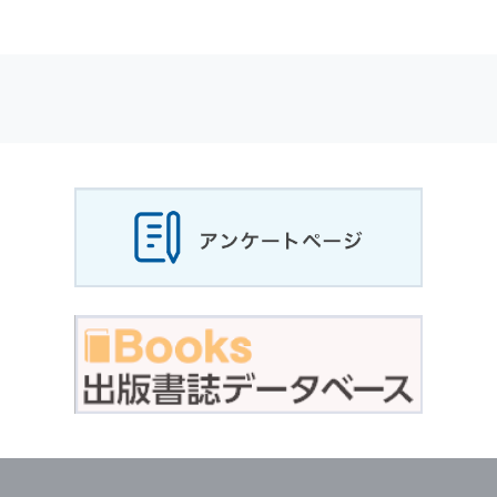
適応されます．
お客様が当社のサイトを利用される際に収集さ
れた
個人情報
は，当
個人情報
の取扱いについて
の考え方に従い管理されます．
個人情報
の利用目的
当社は，お客様から収集させていただいた
個人
情報
，ご注文情報（お客様の注文履歴に関する
情報を含む）を，本サービスを提供する目的の
他に，以下の各号に定める目的のために利用す
ることがあります．
本サービスの提供または以下に定める目的以外
に，当社はお客様の
個人情報
利用することはあ
りません．
（1） お客様に対して，当社の商品やサービス
をご紹介する場合
（2） 当社において，お客様に代行してご注文
手続き，ご注文内容の確認，変更手続きを行う
場合
（3） お客様からのお問い合わせに対して回答
を行う場合
（4） お客様に対して，当社のサービスに対す