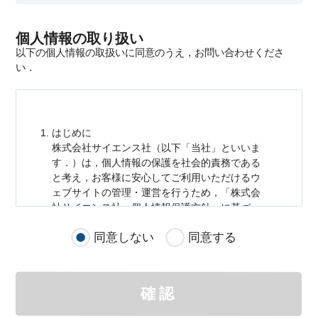
個人情報の取り扱い
以下の個人情報の取扱いに同意のうえ，お問い合わせくださ
い．
はじめに
株式会社サイエンス社（以下「当社」といいま
す．）は，
個人情報
の保護を社会的責務である
と考え，お客様に安心してご利用いただけるウ
ェブサイトの管理・運営を行うため，「株式会
社サイエンス社
個人情報
保護方針」に基づ
き，以下のとおり「ウェブサイトにおける
個人
同意しない
同意する
情報
の取扱い」を定めました．
個人情報
の取扱いの適用範囲
個人情報
の取扱いについては，お客様が当社の
確認
サイトを通じて商品の購入，当社へのご連絡，
メールマガジンの購読などをご利用された時に