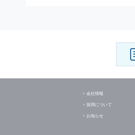
（3） お客様からのお問い合わ
（4） お客様に対して，当社の
（5） 当社がお客様に別途連絡
（6） お客様の属性（年齢，住
（7） お客様それぞれの嗜好に
個人情報
の安全管理について
当社は
個人情報
の正確性及び安全
破壊，改ざんなどに対しては，合
を含む適切な対策を速やかに講じ
個人情報
の預託について
当社は，明示した利用目的の達成
その場合は，業務委託先の適切な
（業務委託先とは，運送業者，ダ
会社情報
個人情報
の第三者への開示
当社は，
個人情報
を本人の許可無
採用について
ただし，以下に該当する場合はそ
（1） 情報提供について本人の
お知らせ
（2） 官公庁等の公的機関から
（3） 当サイトの運営に関する
し，開示先に対して契約等により