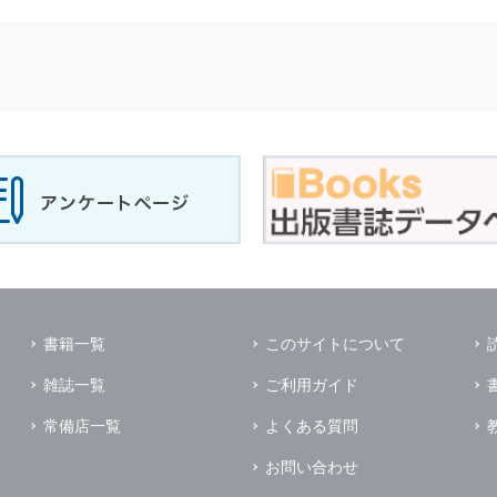
せに対して回答を行う場合
サービスに対するご意見やご感想のご提供をお願いするため
の上，個別にご了解をいただいた目的に利用するため
所など）ごとに分類された統計的資料を作成するため
適合した情報発信やサービスを提供，表示するため
性を確保する為，
個人情報
へのアクセス管理，持ち出し手段の制限，不
理的な安全対策を講じるとともに，万一，漏洩等
個人情報
に関する事故
ます．
の為に必要な範囲で業務を預託する場合があります．
管理及び監督を行います．
イレクトメールの発送のための印刷会社，商品代金未払いの場合の回収
書籍一覧
このサイトについて
く他の事業者や個人などの第三者に提供および公開することはありませ
雑誌一覧
ご利用ガイド
の限りではありません．
同意がある場合
常備店一覧
よくある質問
法令に基づき開示を求められた場合
お問い合わせ
業務提携先に対して
個人情報
を開示する場合．ただし，この場合に開示す
個人情報
の管理を義務付けます．