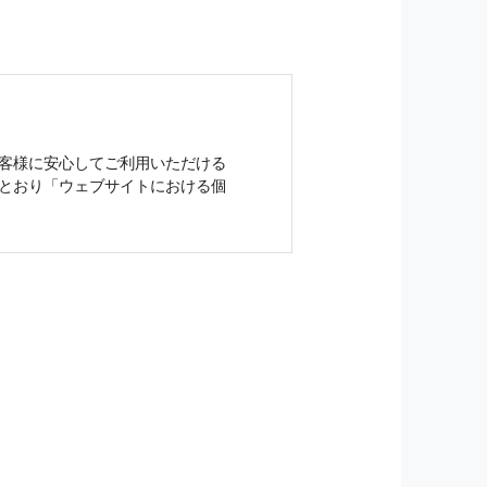
客様に安心してご利用いただける
とおり「ウェブサイトにおける
個
ジンの購読などをご利用された時
従い管理されます．
）を，本サービスを提供する目的