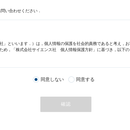
お問い合わせください．
社」といいます．）は，
個人情報
の保護を社会的責務であると考え，お
うため，「株式会社サイエンス社
個人情報
保護方針」に基づき，以下の
客様が当社のサイトを通じて商品の購入，当社へのご連絡，メールマガ
同意しない
同意する
る際に収集された
個人情報
は，当
個人情報
の取扱いについての考え方に
ただいた
個人情報
，ご注文情報（お客様の注文履歴に関する情報を含む
確認
のために利用することがあります．
める目的以外に，当社はお客様の
個人情報
利用することはありません．
商品やサービスをご紹介する場合
代行してご注文手続き，ご注文内容の確認，変更手続きを行う場合