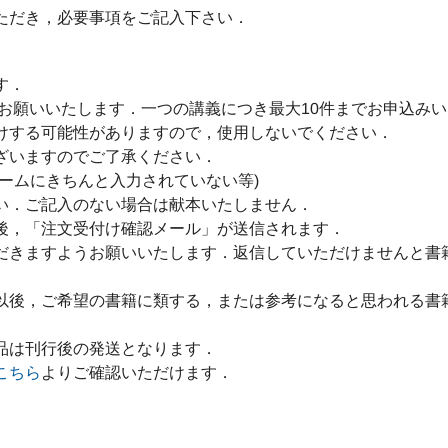
ただき，必要事項をご記入下さい．
す．
をお願いいたします．一つの講義につき最大10件までお申込み
けする可能性がありますので，使用しないでください．
ざいますのでご了承ください．
ームにきちんと入力されていない等)
い．ご記入のない場合は献本いたしません．
後，「注文受付け確認メール」が送信されます．
だきますようお願いいたします．返信していただけませんと書
以後，ご希望の書籍に類する，または参考になると思われる書
品は刊行後の発送となります．
こちら
よりご確認いただけます．