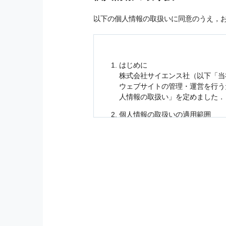
以下の個人情報の取扱いに同意のうえ，
はじめに
株式会社サイエンス社（以下「当
ウェブサイトの管理・運営を行
人情報
の取扱い」を定めました．
個人情報
の取扱いの適用範囲
個人情報
の取扱いについては，お
に適応されます．
お客様が当社のサイトを利用され
個人情報
の利用目的
当社は，お客様から収集させてい
の他に，以下の各号に定める目的
本サービスの提供または以下に定
（1） お客様に対して，当社の
（2） 当社において，お客様に