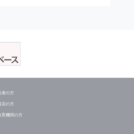
正アクセスおよび，漏洩，紛失，
が発生した場合には，再発防止策
委託会社等．）
読者の方
ん．
書店の方
教育機関の方
る情報は必要な範囲のみに限定