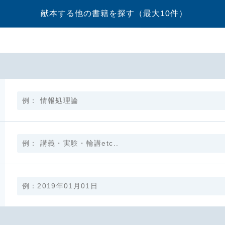
献本する他の書籍を探す
（最大10件）