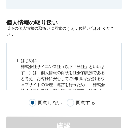
個人情報の取り扱い
以下の個人情報の取扱いに同意のうえ，お問い合わせくださ
い．
はじめに
株式会社サイエンス社（以下「当社」といいま
す．）は，
個人情報
の保護を社会的責務である
と考え，お客様に安心してご利用いただけるウ
ェブサイトの管理・運営を行うため，「株式会
社サイエンス社
個人情報
保護方針」に基づ
き，以下のとおり「ウェブサイトにおける
個人
同意しない
同意する
情報
の取扱い」を定めました．
個人情報
の取扱いの適用範囲
個人情報
の取扱いについては，お客様が当社の
確認
サイトを通じて商品の購入，当社へのご連絡，