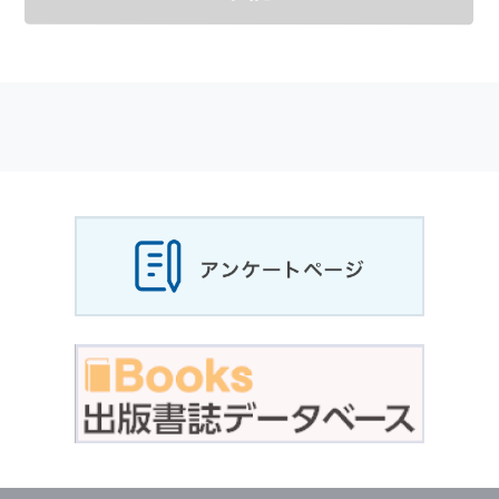
メールマガジンの購読などをご利用された時に
適応されます．
お客様が当社のサイトを利用される際に収集さ
れた
個人情報
は，当
個人情報
の取扱いについて
の考え方に従い管理されます．
個人情報
の利用目的
当社は，お客様から収集させていただいた
個人
情報
，ご注文情報（お客様の注文履歴に関する
情報を含む）を，本サービスを提供する目的の
他に，以下の各号に定める目的のために利用す
ることがあります．
本サービスの提供または以下に定める目的以外
に，当社はお客様の
個人情報
利用することはあ
りません．
（1） お客様に対して，当社の商品やサービス
をご紹介する場合
（2） 当社において，お客様に代行してご注文
手続き，ご注文内容の確認，変更手続きを行う
場合
（3） お客様からのお問い合わせに対して回答
を行う場合