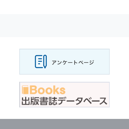
適応されます．
お客様が当社のサイトを利用される際に収集さ
れた
個人情報
は，当
個人情報
の取扱いについて
の考え方に従い管理されます．
個人情報
の利用目的
当社は，お客様から収集させていただいた
個人
情報
，ご注文情報（お客様の注文履歴に関する
情報を含む）を，本サービスを提供する目的の
他に，以下の各号に定める目的のために利用す
ることがあります．
本サービスの提供または以下に定める目的以外
に，当社はお客様の
個人情報
利用することはあ
りません．
（1） お客様に対して，当社の商品やサービス
をご紹介する場合
（2） 当社において，お客様に代行してご注文
手続き，ご注文内容の確認，変更手続きを行う
場合
（3） お客様からのお問い合わせに対して回答
を行う場合
（4） お客様に対して，当社のサービスに対す