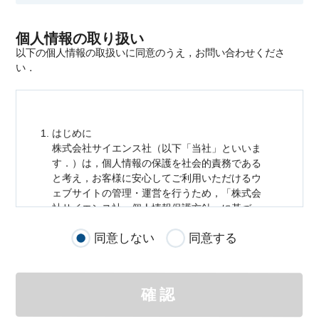
個人情報の取り扱い
以下の個人情報の取扱いに同意のうえ，お問い合わせくださ
い．
はじめに
株式会社サイエンス社（以下「当社」といいま
す．）は，
個人情報
の保護を社会的責務である
と考え，お客様に安心してご利用いただけるウ
ェブサイトの管理・運営を行うため，「株式会
社サイエンス社
個人情報
保護方針」に基づ
き，以下のとおり「ウェブサイトにおける
個人
同意しない
同意する
情報
の取扱い」を定めました．
個人情報
の取扱いの適用範囲
個人情報
の取扱いについては，お客様が当社の
確認
サイトを通じて商品の購入，当社へのご連絡，
メールマガジンの購読などをご利用された時に