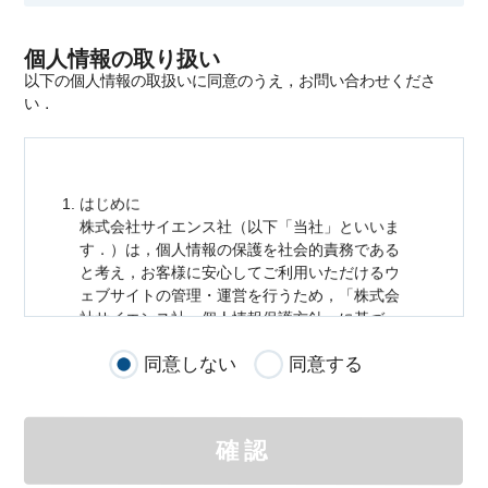
個人情報の取り扱い
以下の個人情報の取扱いに同意のうえ，お問い合わせくださ
い．
はじめに
株式会社サイエンス社（以下「当社」といいま
す．）は，
個人情報
の保護を社会的責務である
と考え，お客様に安心してご利用いただけるウ
ェブサイトの管理・運営を行うため，「株式会
社サイエンス社
個人情報
保護方針」に基づ
き，以下のとおり「ウェブサイトにおける
個人
同意しない
同意する
情報
の取扱い」を定めました．
個人情報
の取扱いの適用範囲
個人情報
の取扱いについては，お客様が当社の
確認
サイトを通じて商品の購入，当社へのご連絡，
メールマガジンの購読などをご利用された時に