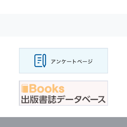
適応されます．
お客様が当社のサイトを利用される際に収集さ
れた
個人情報
は，当
個人情報
の取扱いについて
の考え方に従い管理されます．
個人情報
の利用目的
当社は，お客様から収集させていただいた
個人
情報
，ご注文情報（お客様の注文履歴に関する
情報を含む）を，本サービスを提供する目的の
他に，以下の各号に定める目的のために利用す
ることがあります．
本サービスの提供または以下に定める目的以外
に，当社はお客様の
個人情報
利用することはあ
りません．
（1） お客様に対して，当社の商品やサービス
をご紹介する場合
（2） 当社において，お客様に代行してご注文
手続き，ご注文内容の確認，変更手続きを行う
場合
（3） お客様からのお問い合わせに対して回答
を行う場合
（4） お客様に対して，当社のサービスに対す