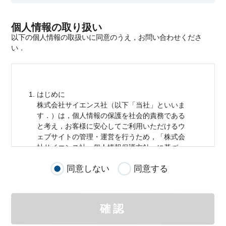
個人情報の取り扱い
以下の個人情報の取扱いに同意のうえ，お問い合わせくださ
い．
はじめに
株式会社サイエンス社（以下「当社」といいま
す．）は，
個人情報
の保護を社会的責務である
と考え，お客様に安心してご利用いただけるウ
ェブサイトの管理・運営を行うため，「株式会
社サイエンス社
個人情報
保護方針」に基づ
き，以下のとおり「ウェブサイトにおける
個人
同意しない
同意する
情報
の取扱い」を定めました．
個人情報
の取扱いの適用範囲
個人情報
の取扱いについては，お客様が当社の
確認
サイトを通じて商品の購入，当社へのご連絡，
メールマガジンの購読などをご利用された時に