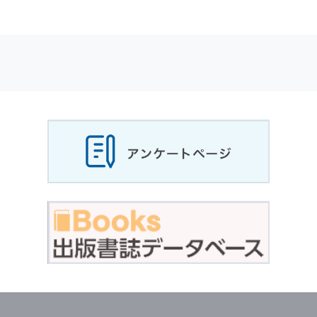
適応されます．
お客様が当社のサイトを利用される際に収集さ
れた
個人情報
は，当
個人情報
の取扱いについて
の考え方に従い管理されます．
個人情報
の利用目的
当社は，お客様から収集させていただいた
個人
情報
，ご注文情報（お客様の注文履歴に関する
情報を含む）を，本サービスを提供する目的の
他に，以下の各号に定める目的のために利用す
ることがあります．
本サービスの提供または以下に定める目的以外
に，当社はお客様の
個人情報
利用することはあ
りません．
（1） お客様に対して，当社の商品やサービス
をご紹介する場合
（2） 当社において，お客様に代行してご注文
手続き，ご注文内容の確認，変更手続きを行う
場合
（3） お客様からのお問い合わせに対して回答
を行う場合
（4） お客様に対して，当社のサービスに対す