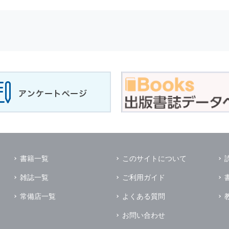
せに対して回答を行う場合
サービスに対するご意見やご感想のご提供をお願いするため
の上，個別にご了解をいただいた目的に利用するため
所など）ごとに分類された統計的資料を作成するため
適合した情報発信やサービスを提供，表示するため
性を確保する為，
個人情報
へのアクセス管理，持ち出し手段の制限，不
理的な安全対策を講じるとともに，万一，漏洩等
個人情報
に関する事故
ます．
の為に必要な範囲で業務を預託する場合があります．
管理及び監督を行います．
イレクトメールの発送のための印刷会社，商品代金未払いの場合の回収
書籍一覧
このサイトについて
く他の事業者や個人などの第三者に提供および公開することはありませ
雑誌一覧
ご利用ガイド
の限りではありません．
同意がある場合
常備店一覧
よくある質問
法令に基づき開示を求められた場合
お問い合わせ
業務提携先に対して
個人情報
を開示する場合．ただし，この場合に開示す
個人情報
の管理を義務付けます．