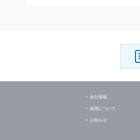
（3） お客様からのお問い合わ
（4） お客様に対して，当社の
（5） 当社がお客様に別途連絡
（6） お客様の属性（年齢，住
（7） お客様それぞれの嗜好に
個人情報
の安全管理について
当社は
個人情報
の正確性及び安全
破壊，改ざんなどに対しては，合
を含む適切な対策を速やかに講じ
個人情報
の預託について
当社は，明示した利用目的の達成
その場合は，業務委託先の適切な
（業務委託先とは，運送業者，ダ
会社情報
個人情報
の第三者への開示
当社は，
個人情報
を本人の許可無
採用について
ただし，以下に該当する場合はそ
（1） 情報提供について本人の
お知らせ
（2） 官公庁等の公的機関から
（3） 当サイトの運営に関する
し，開示先に対して契約等により