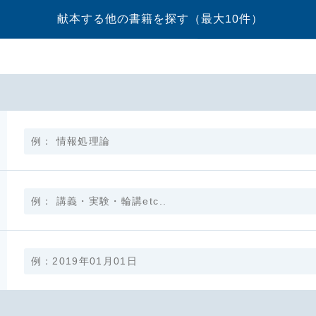
献本する他の書籍を探す
（最大10件）