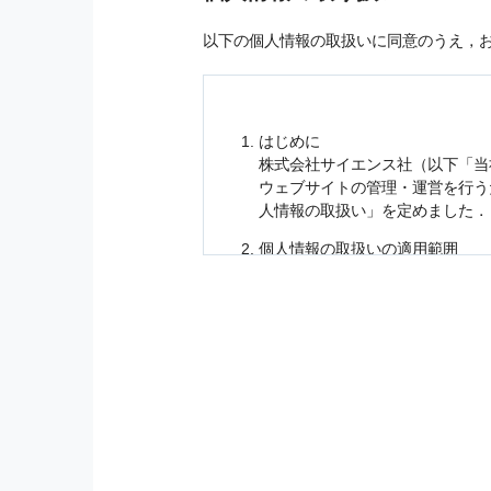
以下の個人情報の取扱いに同意のうえ，
はじめに
株式会社サイエンス社（以下「当
ウェブサイトの管理・運営を行
人情報
の取扱い」を定めました．
個人情報
の取扱いの適用範囲
個人情報
の取扱いについては，お
に適応されます．
お客様が当社のサイトを利用され
個人情報
の利用目的
当社は，お客様から収集させてい
の他に，以下の各号に定める目的
本サービスの提供または以下に定
（1） お客様に対して，当社の
（2） 当社において，お客様に