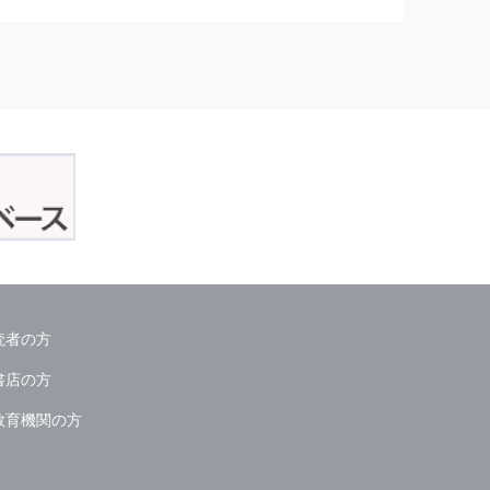
正アクセスおよび，漏洩，紛失，
が発生した場合には，再発防止策
委託会社等．）
読者の方
ん．
書店の方
教育機関の方
る情報は必要な範囲のみに限定