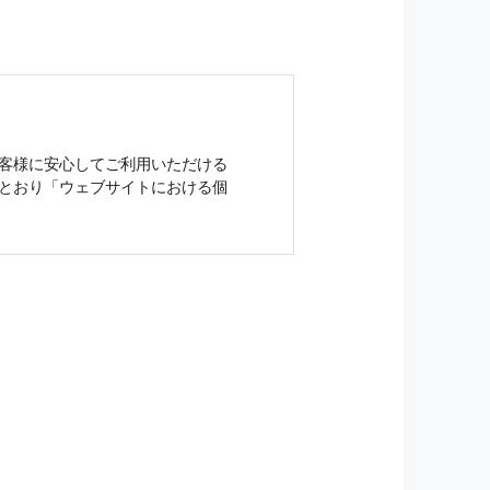
客様に安心してご利用いただける
とおり「ウェブサイトにおける
個
ジンの購読などをご利用された時
従い管理されます．
）を，本サービスを提供する目的