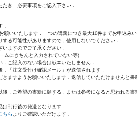
ただき，必要事項をご記入下さい．
す．
をお願いいたします．一つの講義につき最大10件までお申込み
けする可能性がありますので，使用しないでください．
ざいますのでご了承ください．
ームにきちんと入力されていない等)
い．ご記入のない場合は献本いたしません．
後，「注文受付け確認メール」が送信されます．
だきますようお願いいたします．返信していただけませんと書
以後，ご希望の書籍に類する，または参考になると思われる書
品は刊行後の発送となります．
こちら
よりご確認いただけます．