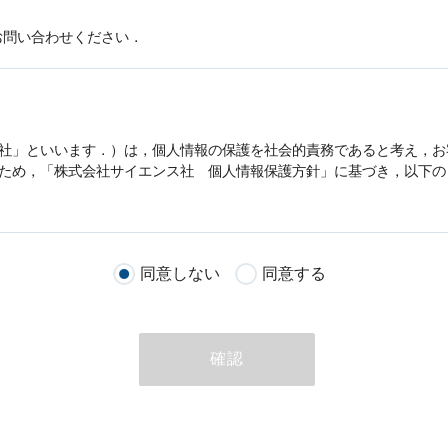
お問い合わせください．
社」といいます．）は，
個人情報
の保護を社会的責務であると考え，お
うため，「株式会社サイエンス社
個人情報
保護方針」に基づき，以下の
客様が当社のサイトを通じて商品の購入，当社へのご連絡，メールマガ
同意しない
同意する
る際に収集された
個人情報
は，当
個人情報
の取扱いについての考え方に
ただいた
個人情報
，ご注文情報（お客様の注文履歴に関する情報を含む
確認
のために利用することがあります．
める目的以外に，当社はお客様の
個人情報
利用することはありません．
商品やサービスをご紹介する場合
代行してご注文手続き，ご注文内容の確認，変更手続きを行う場合