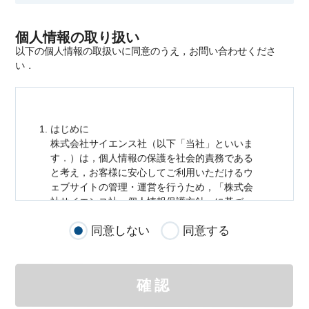
個人情報の取り扱い
以下の個人情報の取扱いに同意のうえ，お問い合わせくださ
い．
はじめに
株式会社サイエンス社（以下「当社」といいま
す．）は，
個人情報
の保護を社会的責務である
と考え，お客様に安心してご利用いただけるウ
ェブサイトの管理・運営を行うため，「株式会
社サイエンス社
個人情報
保護方針」に基づ
き，以下のとおり「ウェブサイトにおける
個人
同意しない
同意する
情報
の取扱い」を定めました．
個人情報
の取扱いの適用範囲
個人情報
の取扱いについては，お客様が当社の
確認
サイトを通じて商品の購入，当社へのご連絡，
メールマガジンの購読などをご利用された時に