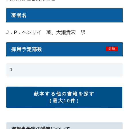
著者名
J．P．ヘンリイ 著、大瀬貴宏 訳
採用予定部数
必須
献本する他の書籍を探す
（最大10件）