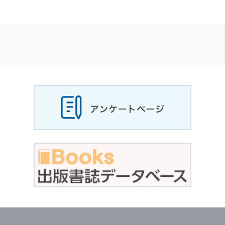
適応されます．
お客様が当社のサイトを利用される際に収集さ
れた
個人情報
は，当
個人情報
の取扱いについて
の考え方に従い管理されます．
個人情報
の利用目的
当社は，お客様から収集させていただいた
個人
情報
，ご注文情報（お客様の注文履歴に関する
情報を含む）を，本サービスを提供する目的の
他に，以下の各号に定める目的のために利用す
ることがあります．
本サービスの提供または以下に定める目的以外
に，当社はお客様の
個人情報
利用することはあ
りません．
（1） お客様に対して，当社の商品やサービス
をご紹介する場合
（2） 当社において，お客様に代行してご注文
手続き，ご注文内容の確認，変更手続きを行う
場合
（3） お客様からのお問い合わせに対して回答
を行う場合
（4） お客様に対して，当社のサービスに対す