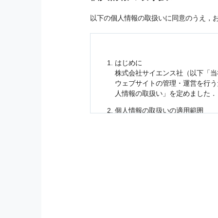
以下の個人情報の取扱いに同意のうえ，
はじめに
株式会社サイエンス社（以下「当
ウェブサイトの管理・運営を行
人情報
の取扱い」を定めました．
個人情報
の取扱いの適用範囲
個人情報
の取扱いについては，お
に適応されます．
お客様が当社のサイトを利用され
個人情報
の利用目的
当社は，お客様から収集させてい
の他に，以下の各号に定める目的
本サービスの提供または以下に定
（1） お客様に対して，当社の
（2） 当社において，お客様に