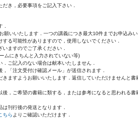
ただき，必要事項をご記入下さい．
す．
をお願いいたします．一つの講義につき最大10件までお申込み
けする可能性がありますので，使用しないでください．
ざいますのでご了承ください．
ームにきちんと入力されていない等)
い．ご記入のない場合は献本いたしません．
後，「注文受付け確認メール」が送信されます．
だきますようお願いいたします．返信していただけませんと書
以後，ご希望の書籍に類する，または参考になると思われる書
品は刊行後の発送となります．
こちら
よりご確認いただけます．