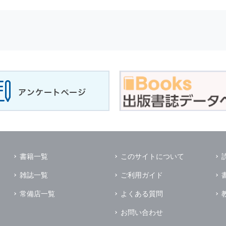
せに対して回答を行う場合
サービスに対するご意見やご感想のご提供をお願いするため
の上，個別にご了解をいただいた目的に利用するため
所など）ごとに分類された統計的資料を作成するため
適合した情報発信やサービスを提供，表示するため
性を確保する為，
個人情報
へのアクセス管理，持ち出し手段の制限，不
理的な安全対策を講じるとともに，万一，漏洩等
個人情報
に関する事故
ます．
の為に必要な範囲で業務を預託する場合があります．
管理及び監督を行います．
イレクトメールの発送のための印刷会社，商品代金未払いの場合の回収
書籍一覧
このサイトについて
く他の事業者や個人などの第三者に提供および公開することはありませ
雑誌一覧
ご利用ガイド
の限りではありません．
同意がある場合
常備店一覧
よくある質問
法令に基づき開示を求められた場合
お問い合わせ
業務提携先に対して
個人情報
を開示する場合．ただし，この場合に開示す
個人情報
の管理を義務付けます．