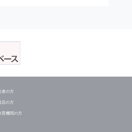
正アクセスおよび，漏洩，紛失，
が発生した場合には，再発防止策
委託会社等．）
読者の方
ん．
書店の方
教育機関の方
る情報は必要な範囲のみに限定