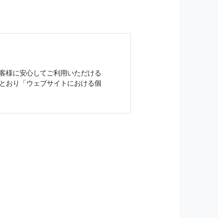
客様に安心してご利用いただける
とおり「ウェブサイトにおける
個
ジンの購読などをご利用された時
従い管理されます．
）を，本サービスを提供する目的