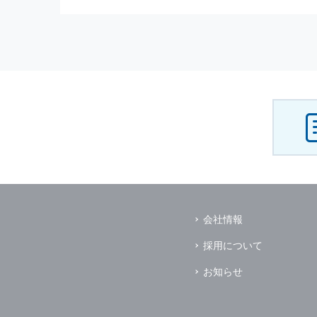
（3） お客様からのお問い合わ
（4） お客様に対して，当社の
（5） 当社がお客様に別途連絡
（6） お客様の属性（年齢，住
（7） お客様それぞれの嗜好に
個人情報
の安全管理について
当社は
個人情報
の正確性及び安全
破壊，改ざんなどに対しては，合
を含む適切な対策を速やかに講じ
個人情報
の預託について
当社は，明示した利用目的の達成
その場合は，業務委託先の適切な
（業務委託先とは，運送業者，ダ
会社情報
個人情報
の第三者への開示
当社は，
個人情報
を本人の許可無
採用について
ただし，以下に該当する場合はそ
（1） 情報提供について本人の
お知らせ
（2） 官公庁等の公的機関から
（3） 当サイトの運営に関する
し，開示先に対して契約等により