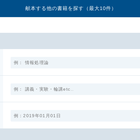
献本する他の書籍を探す
（最大10件）