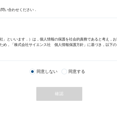
お問い合わせください．
社」といいます．）は，
個人情報
の保護を社会的責務であると考え，お
うため，「株式会社サイエンス社
個人情報
保護方針」に基づき，以下の
客様が当社のサイトを通じて商品の購入，当社へのご連絡，メールマガ
同意しない
同意する
る際に収集された
個人情報
は，当
個人情報
の取扱いについての考え方に
ただいた
個人情報
，ご注文情報（お客様の注文履歴に関する情報を含む
確認
のために利用することがあります．
める目的以外に，当社はお客様の
個人情報
利用することはありません．
商品やサービスをご紹介する場合
代行してご注文手続き，ご注文内容の確認，変更手続きを行う場合