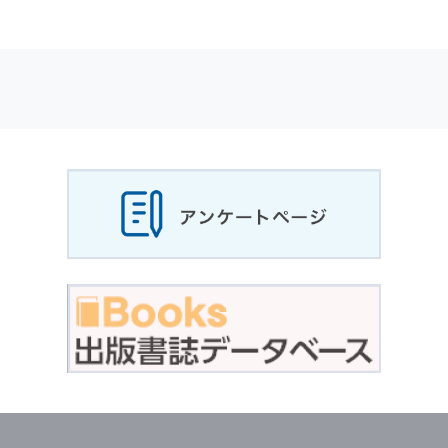
適応されます．
お客様が当社のサイトを利用される際に収集さ
れた
個人情報
は，当
個人情報
の取扱いについて
の考え方に従い管理されます．
個人情報
の利用目的
当社は，お客様から収集させていただいた
個人
情報
，ご注文情報（お客様の注文履歴に関する
情報を含む）を，本サービスを提供する目的の
他に，以下の各号に定める目的のために利用す
ることがあります．
本サービスの提供または以下に定める目的以外
に，当社はお客様の
個人情報
利用することはあ
りません．
（1） お客様に対して，当社の商品やサービス
をご紹介する場合
（2） 当社において，お客様に代行してご注文
手続き，ご注文内容の確認，変更手続きを行う
場合
（3） お客様からのお問い合わせに対して回答
を行う場合
（4） お客様に対して，当社のサービスに対す