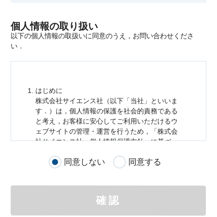
個人情報の取り扱い
以下の個人情報の取扱いに同意のうえ，お問い合わせくださ
い．
はじめに
株式会社サイエンス社（以下「当社」といいま
す．）は，
個人情報
の保護を社会的責務である
と考え，お客様に安心してご利用いただけるウ
ェブサイトの管理・運営を行うため，「株式会
社サイエンス社
個人情報
保護方針」に基づ
き，以下のとおり「ウェブサイトにおける
個人
同意しない
同意する
情報
の取扱い」を定めました．
個人情報
の取扱いの適用範囲
個人情報
の取扱いについては，お客様が当社の
確認
サイトを通じて商品の購入，当社へのご連絡，
メールマガジンの購読などをご利用された時に