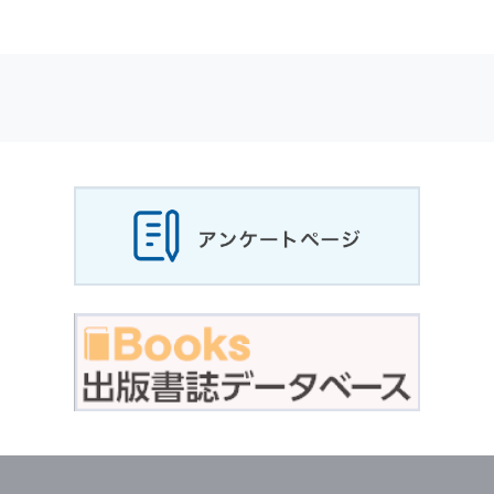
適応されます．
お客様が当社のサイトを利用される際に収集さ
れた
個人情報
は，当
個人情報
の取扱いについて
の考え方に従い管理されます．
個人情報
の利用目的
当社は，お客様から収集させていただいた
個人
情報
，ご注文情報（お客様の注文履歴に関する
情報を含む）を，本サービスを提供する目的の
他に，以下の各号に定める目的のために利用す
ることがあります．
本サービスの提供または以下に定める目的以外
に，当社はお客様の
個人情報
利用することはあ
りません．
（1） お客様に対して，当社の商品やサービス
をご紹介する場合
（2） 当社において，お客様に代行してご注文
手続き，ご注文内容の確認，変更手続きを行う
場合
（3） お客様からのお問い合わせに対して回答
を行う場合
（4） お客様に対して，当社のサービスに対す