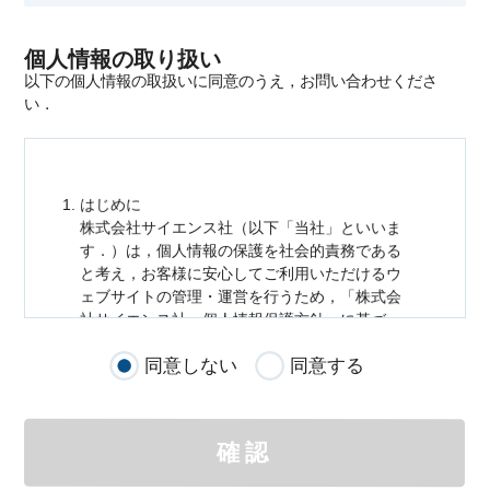
個人情報の取り扱い
以下の個人情報の取扱いに同意のうえ，お問い合わせくださ
い．
はじめに
株式会社サイエンス社（以下「当社」といいま
す．）は，
個人情報
の保護を社会的責務である
と考え，お客様に安心してご利用いただけるウ
ェブサイトの管理・運営を行うため，「株式会
社サイエンス社
個人情報
保護方針」に基づ
き，以下のとおり「ウェブサイトにおける
個人
同意しない
同意する
情報
の取扱い」を定めました．
個人情報
の取扱いの適用範囲
個人情報
の取扱いについては，お客様が当社の
確認
サイトを通じて商品の購入，当社へのご連絡，
メールマガジンの購読などをご利用された時に