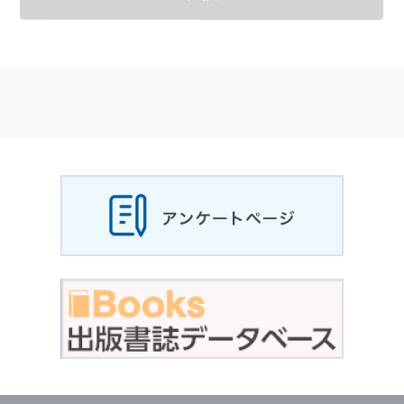
メールマガジンの購読などをご利用された時に
適応されます．
お客様が当社のサイトを利用される際に収集さ
れた
個人情報
は，当
個人情報
の取扱いについて
の考え方に従い管理されます．
個人情報
の利用目的
当社は，お客様から収集させていただいた
個人
情報
，ご注文情報（お客様の注文履歴に関する
情報を含む）を，本サービスを提供する目的の
他に，以下の各号に定める目的のために利用す
ることがあります．
本サービスの提供または以下に定める目的以外
に，当社はお客様の
個人情報
利用することはあ
りません．
（1） お客様に対して，当社の商品やサービス
をご紹介する場合
（2） 当社において，お客様に代行してご注文
手続き，ご注文内容の確認，変更手続きを行う
場合
（3） お客様からのお問い合わせに対して回答
を行う場合