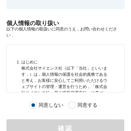
個人情報の取り扱い
以下の個人情報の取扱いに同意のうえ，お問い合わせくださ
い．
はじめに
株式会社サイエンス社（以下「当社」といいま
す．）は，
個人情報
の保護を社会的責務である
と考え，お客様に安心してご利用いただけるウ
ェブサイトの管理・運営を行うため，「株式会
社サイエンス社
個人情報
保護方針」に基づ
き，以下のとおり「ウェブサイトにおける
個人
同意しない
同意する
情報
の取扱い」を定めました．
個人情報
の取扱いの適用範囲
個人情報
の取扱いについては，お客様が当社の
確認
サイトを通じて商品の購入，当社へのご連絡，