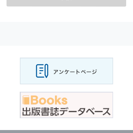
メールマガジンの購読などをご利用された時に
適応されます．
お客様が当社のサイトを利用される際に収集さ
れた
個人情報
は，当
個人情報
の取扱いについて
の考え方に従い管理されます．
個人情報
の利用目的
当社は，お客様から収集させていただいた
個人
情報
，ご注文情報（お客様の注文履歴に関する
情報を含む）を，本サービスを提供する目的の
他に，以下の各号に定める目的のために利用す
ることがあります．
本サービスの提供または以下に定める目的以外
に，当社はお客様の
個人情報
利用することはあ
りません．
（1） お客様に対して，当社の商品やサービス
をご紹介する場合
（2） 当社において，お客様に代行してご注文
手続き，ご注文内容の確認，変更手続きを行う
場合
（3） お客様からのお問い合わせに対して回答
を行う場合