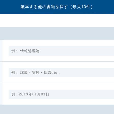
献本する他の書籍を探す
（最大10件）