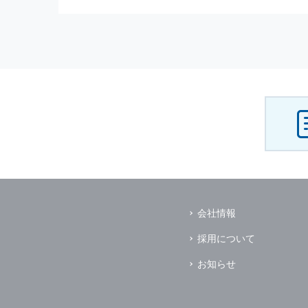
（3） お客様からのお問い合わ
（4） お客様に対して，当社の
（5） 当社がお客様に別途連絡
（6） お客様の属性（年齢，住
（7） お客様それぞれの嗜好に
個人情報
の安全管理について
当社は
個人情報
の正確性及び安全
破壊，改ざんなどに対しては，合
を含む適切な対策を速やかに講じ
個人情報
の預託について
当社は，明示した利用目的の達成
その場合は，業務委託先の適切な
（業務委託先とは，運送業者，ダ
会社情報
個人情報
の第三者への開示
当社は，
個人情報
を本人の許可無
採用について
ただし，以下に該当する場合はそ
（1） 情報提供について本人の
お知らせ
（2） 官公庁等の公的機関から
（3） 当サイトの運営に関する
し，開示先に対して契約等により