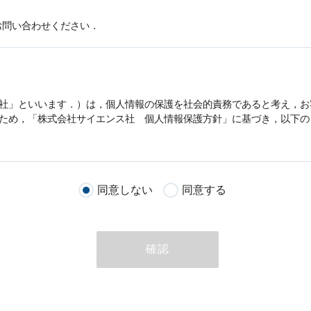
お問い合わせください．
社」といいます．）は，
個人情報
の保護を社会的責務であると考え，お
うため，「株式会社サイエンス社
個人情報
保護方針」に基づき，以下の
客様が当社のサイトを通じて商品の購入，当社へのご連絡，メールマガ
同意しない
同意する
る際に収集された
個人情報
は，当
個人情報
の取扱いについての考え方に
ただいた
個人情報
，ご注文情報（お客様の注文履歴に関する情報を含む
確認
のために利用することがあります．
める目的以外に，当社はお客様の
個人情報
利用することはありません．
商品やサービスをご紹介する場合
代行してご注文手続き，ご注文内容の確認，変更手続きを行う場合