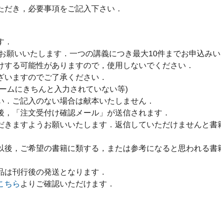
ただき，必要事項をご記入下さい．
す．
をお願いいたします．一つの講義につき最大10件までお申込み
けする可能性がありますので，使用しないでください．
ざいますのでご了承ください．
ームにきちんと入力されていない等)
い．ご記入のない場合は献本いたしません．
後，「注文受付け確認メール」が送信されます．
だきますようお願いいたします．返信していただけませんと書
以後，ご希望の書籍に類する，または参考になると思われる書
品は刊行後の発送となります．
こちら
よりご確認いただけます．