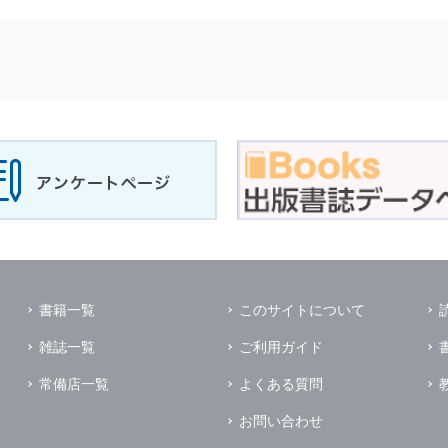
せに対して回答を行う場合
サービスに対するご意見やご感想のご提供をお願いするため
の上，個別にご了解をいただいた目的に利用するため
所など）ごとに分類された統計的資料を作成するため
適合した情報発信やサービスを提供，表示するため
性を確保する為，
個人情報
へのアクセス管理，持ち出し手段の制限，不
理的な安全対策を講じるとともに，万一，漏洩等
個人情報
に関する事故
ます．
の為に必要な範囲で業務を預託する場合があります．
管理及び監督を行います．
イレクトメールの発送のための印刷会社，商品代金未払いの場合の回収
書籍一覧
このサイトについて
く他の事業者や個人などの第三者に提供および公開することはありませ
雑誌一覧
ご利用ガイド
の限りではありません．
同意がある場合
常備店一覧
よくある質問
法令に基づき開示を求められた場合
お問い合わせ
業務提携先に対して
個人情報
を開示する場合．ただし，この場合に開示す
個人情報
の管理を義務付けます．