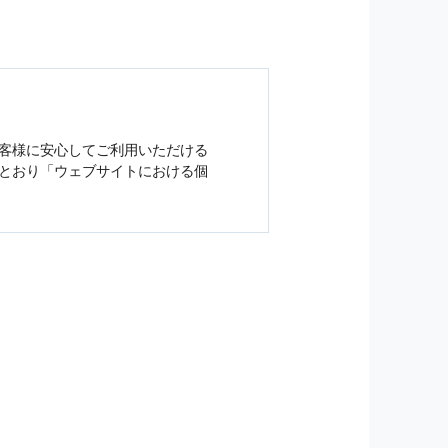
客様に安心してご利用いただける
とおり「ウェブサイトにおける
個
ジンの購読などをご利用された時
従い管理されます．
）を，本サービスを提供する目的