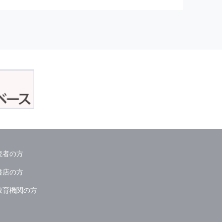
正アクセスおよび，漏洩，紛失，
が発生した場合には，再発防止策
委託会社等．）
読者の方
ん．
書店の方
教育機関の方
る情報は必要な範囲のみに限定