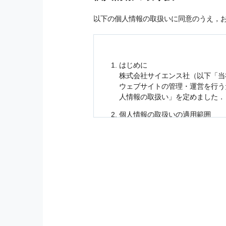
以下の個人情報の取扱いに同意のうえ，
はじめに
株式会社サイエンス社（以下「当
ウェブサイトの管理・運営を行
人情報
の取扱い」を定めました．
個人情報
の取扱いの適用範囲
個人情報
の取扱いについては，お
に適応されます．
お客様が当社のサイトを利用され
個人情報
の利用目的
当社は，お客様から収集させてい
の他に，以下の各号に定める目的
本サービスの提供または以下に定
（1） お客様に対して，当社の
（2） 当社において，お客様に