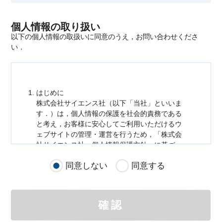
個人情報の取り扱い
以下の個人情報の取扱いに同意のうえ，お問い合わせくださ
い．
はじめに
株式会社サイエンス社（以下「当社」といいま
す．）は，
個人情報
の保護を社会的責務である
と考え，お客様に安心してご利用いただけるウ
ェブサイトの管理・運営を行うため，「株式会
社サイエンス社
個人情報
保護方針」に基づ
き，以下のとおり「ウェブサイトにおける
個人
同意しない
同意する
情報
の取扱い」を定めました．
個人情報
の取扱いの適用範囲
個人情報
の取扱いについては，お客様が当社の
確認
サイトを通じて商品の購入，当社へのご連絡，
メールマガジンの購読などをご利用された時に