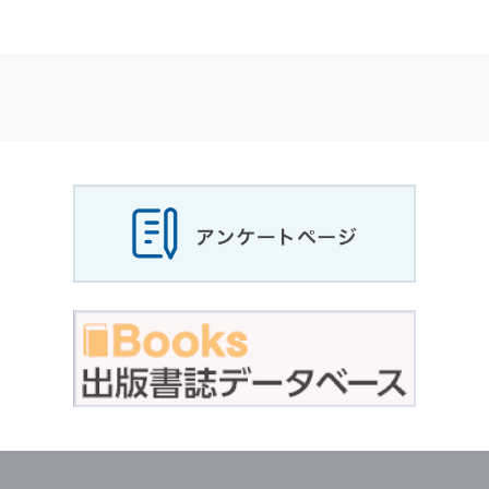
適応されます．
お客様が当社のサイトを利用される際に収集さ
れた
個人情報
は，当
個人情報
の取扱いについて
の考え方に従い管理されます．
個人情報
の利用目的
当社は，お客様から収集させていただいた
個人
情報
，ご注文情報（お客様の注文履歴に関する
情報を含む）を，本サービスを提供する目的の
他に，以下の各号に定める目的のために利用す
ることがあります．
本サービスの提供または以下に定める目的以外
に，当社はお客様の
個人情報
利用することはあ
りません．
（1） お客様に対して，当社の商品やサービス
をご紹介する場合
（2） 当社において，お客様に代行してご注文
手続き，ご注文内容の確認，変更手続きを行う
場合
（3） お客様からのお問い合わせに対して回答
を行う場合
（4） お客様に対して，当社のサービスに対す