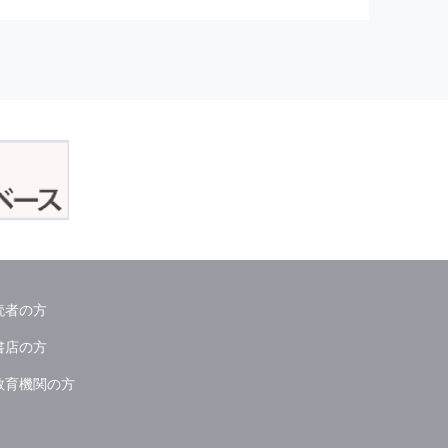
正アクセスおよび，漏洩，紛失，
が発生した場合には，再発防止策
委託会社等．）
読者の方
ん．
書店の方
教育機関の方
る情報は必要な範囲のみに限定