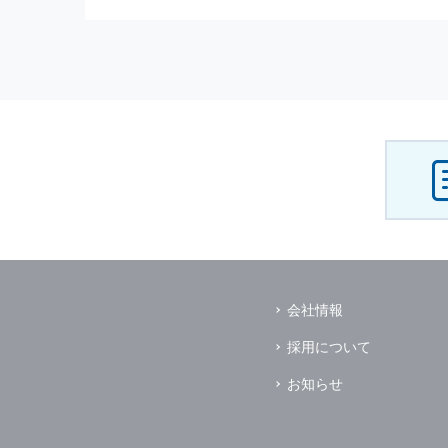
（3） お客様からのお問い合わ
（4） お客様に対して，当社の
（5） 当社がお客様に別途連絡
（6） お客様の属性（年齢，住
（7） お客様それぞれの嗜好に
個人情報
の安全管理について
当社は
個人情報
の正確性及び安全
破壊，改ざんなどに対しては，合
を含む適切な対策を速やかに講じ
個人情報
の預託について
当社は，明示した利用目的の達成
その場合は，業務委託先の適切な
（業務委託先とは，運送業者，ダ
会社情報
個人情報
の第三者への開示
当社は，
個人情報
を本人の許可無
採用について
ただし，以下に該当する場合はそ
（1） 情報提供について本人の
お知らせ
（2） 官公庁等の公的機関から
（3） 当サイトの運営に関する
し，開示先に対して契約等により