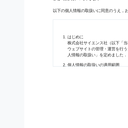
以下の個人情報の取扱いに同意のうえ，
はじめに
株式会社サイエンス社（以下「当
ウェブサイトの管理・運営を行
人情報
の取扱い」を定めました．
個人情報
の取扱いの適用範囲
個人情報
の取扱いについては，お
に適応されます．
お客様が当社のサイトを利用され
個人情報
の利用目的
当社は，お客様から収集させてい
の他に，以下の各号に定める目的
本サービスの提供または以下に定
（1） お客様に対して，当社の
（2） 当社において，お客様に