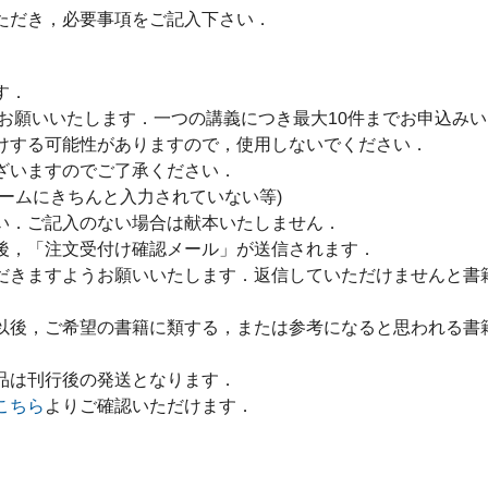
ただき，必要事項をご記入下さい．
す．
をお願いいたします．一つの講義につき最大10件までお申込み
けする可能性がありますので，使用しないでください．
ざいますのでご了承ください．
ームにきちんと入力されていない等)
い．ご記入のない場合は献本いたしません．
後，「注文受付け確認メール」が送信されます．
だきますようお願いいたします．返信していただけませんと書
以後，ご希望の書籍に類する，または参考になると思われる書
品は刊行後の発送となります．
こちら
よりご確認いただけます．