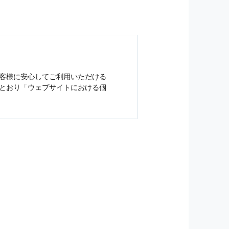
客様に安心してご利用いただける
とおり「ウェブサイトにおける
個
ジンの購読などをご利用された時
従い管理されます．
）を，本サービスを提供する目的