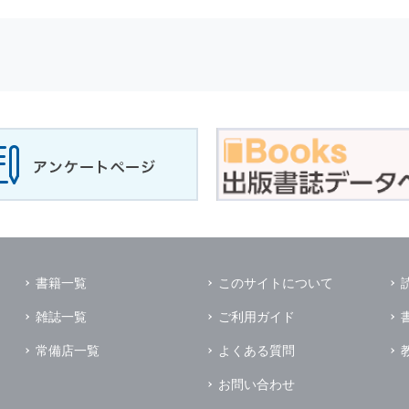
せに対して回答を行う場合
サービスに対するご意見やご感想のご提供をお願いするため
の上，個別にご了解をいただいた目的に利用するため
所など）ごとに分類された統計的資料を作成するため
適合した情報発信やサービスを提供，表示するため
性を確保する為，
個人情報
へのアクセス管理，持ち出し手段の制限，不
理的な安全対策を講じるとともに，万一，漏洩等
個人情報
に関する事故
ます．
の為に必要な範囲で業務を預託する場合があります．
管理及び監督を行います．
イレクトメールの発送のための印刷会社，商品代金未払いの場合の回収
書籍一覧
このサイトについて
く他の事業者や個人などの第三者に提供および公開することはありませ
雑誌一覧
ご利用ガイド
の限りではありません．
同意がある場合
常備店一覧
よくある質問
法令に基づき開示を求められた場合
お問い合わせ
業務提携先に対して
個人情報
を開示する場合．ただし，この場合に開示す
個人情報
の管理を義務付けます．