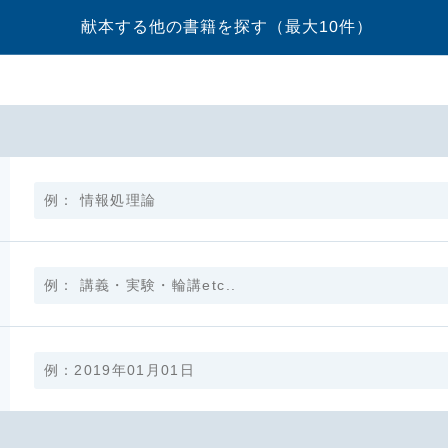
献本する他の書籍を探す
（最大10件）