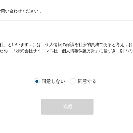
お問い合わせください．
社」といいます．）は，
個人情報
の保護を社会的責務であると考え，お
うため，「株式会社サイエンス社
個人情報
保護方針」に基づき，以下の
客様が当社のサイトを通じて商品の購入，当社へのご連絡，メールマガ
同意しない
同意する
る際に収集された
個人情報
は，当
個人情報
の取扱いについての考え方に
ただいた
個人情報
，ご注文情報（お客様の注文履歴に関する情報を含む
確認
のために利用することがあります．
める目的以外に，当社はお客様の
個人情報
利用することはありません．
商品やサービスをご紹介する場合
代行してご注文手続き，ご注文内容の確認，変更手続きを行う場合