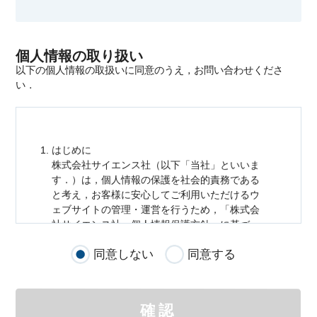
個人情報の取り扱い
以下の個人情報の取扱いに同意のうえ，お問い合わせくださ
い．
はじめに
株式会社サイエンス社（以下「当社」といいま
す．）は，
個人情報
の保護を社会的責務である
と考え，お客様に安心してご利用いただけるウ
ェブサイトの管理・運営を行うため，「株式会
社サイエンス社
個人情報
保護方針」に基づ
き，以下のとおり「ウェブサイトにおける
個人
同意しない
同意する
情報
の取扱い」を定めました．
個人情報
の取扱いの適用範囲
個人情報
の取扱いについては，お客様が当社の
確認
サイトを通じて商品の購入，当社へのご連絡，