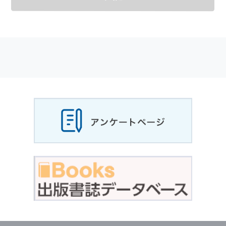
メールマガジンの購読などをご利用された時に
適応されます．
お客様が当社のサイトを利用される際に収集さ
れた
個人情報
は，当
個人情報
の取扱いについて
の考え方に従い管理されます．
個人情報
の利用目的
当社は，お客様から収集させていただいた
個人
情報
，ご注文情報（お客様の注文履歴に関する
情報を含む）を，本サービスを提供する目的の
他に，以下の各号に定める目的のために利用す
ることがあります．
本サービスの提供または以下に定める目的以外
に，当社はお客様の
個人情報
利用することはあ
りません．
（1） お客様に対して，当社の商品やサービス
をご紹介する場合
（2） 当社において，お客様に代行してご注文
手続き，ご注文内容の確認，変更手続きを行う
場合
（3） お客様からのお問い合わせに対して回答
を行う場合