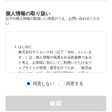
個人情報の取り扱い
以下の個人情報の取扱いに同意のうえ，お問い合わせくださ
い．
はじめに
株式会社サイエンス社（以下「当社」といいま
す．）は，
個人情報
の保護を社会的責務である
と考え，お客様に安心してご利用いただけるウ
ェブサイトの管理・運営を行うため，「株式会
社サイエンス社
個人情報
保護方針」に基づ
き，以下のとおり「ウェブサイトにおける
個人
同意しない
同意する
情報
の取扱い」を定めました．
個人情報
の取扱いの適用範囲
個人情報
の取扱いについては，お客様が当社の
確認
サイトを通じて商品の購入，当社へのご連絡，
メールマガジンの購読などをご利用された時に