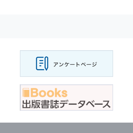
適応されます．
お客様が当社のサイトを利用される際に収集さ
れた
個人情報
は，当
個人情報
の取扱いについて
の考え方に従い管理されます．
個人情報
の利用目的
当社は，お客様から収集させていただいた
個人
情報
，ご注文情報（お客様の注文履歴に関する
情報を含む）を，本サービスを提供する目的の
他に，以下の各号に定める目的のために利用す
ることがあります．
本サービスの提供または以下に定める目的以外
に，当社はお客様の
個人情報
利用することはあ
りません．
（1） お客様に対して，当社の商品やサービス
をご紹介する場合
（2） 当社において，お客様に代行してご注文
手続き，ご注文内容の確認，変更手続きを行う
場合
（3） お客様からのお問い合わせに対して回答
を行う場合
（4） お客様に対して，当社のサービスに対す