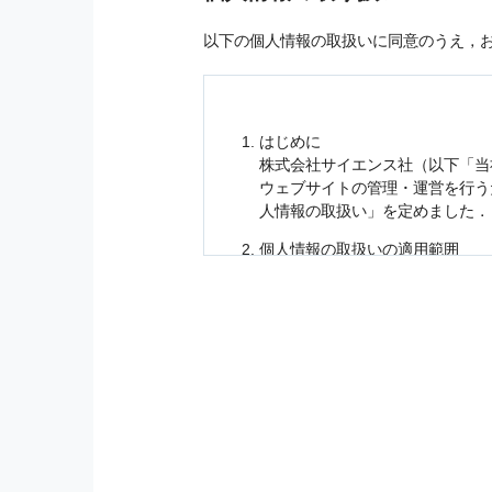
以下の個人情報の取扱いに同意のうえ，
はじめに
株式会社サイエンス社（以下「当
ウェブサイトの管理・運営を行
人情報
の取扱い」を定めました．
個人情報
の取扱いの適用範囲
個人情報
の取扱いについては，お
に適応されます．
お客様が当社のサイトを利用され
個人情報
の利用目的
当社は，お客様から収集させてい
の他に，以下の各号に定める目的
本サービスの提供または以下に定
（1） お客様に対して，当社の
（2） 当社において，お客様に