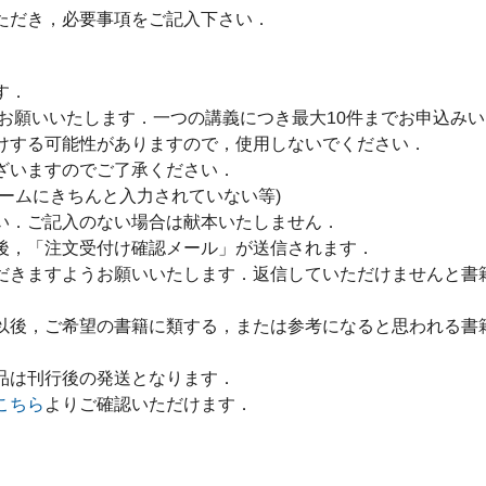
ただき，必要事項をご記入下さい．
す．
をお願いいたします．一つの講義につき最大10件までお申込み
けする可能性がありますので，使用しないでください．
ざいますのでご了承ください．
ームにきちんと入力されていない等)
い．ご記入のない場合は献本いたしません．
後，「注文受付け確認メール」が送信されます．
だきますようお願いいたします．返信していただけませんと書
以後，ご希望の書籍に類する，または参考になると思われる書
品は刊行後の発送となります．
こちら
よりご確認いただけます．