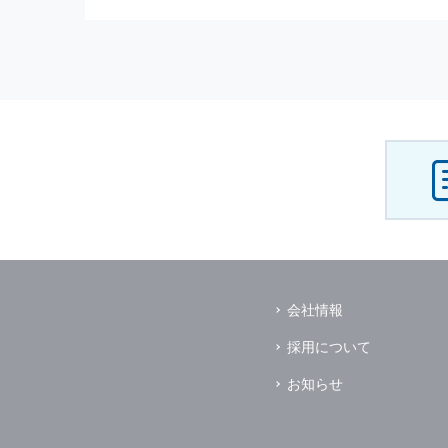
（3） お客様からのお問い合わ
（4） お客様に対して，当社の
（5） 当社がお客様に別途連絡
（6） お客様の属性（年齢，住
（7） お客様それぞれの嗜好に
個人情報
の安全管理について
当社は
個人情報
の正確性及び安全
破壊，改ざんなどに対しては，合
を含む適切な対策を速やかに講じ
個人情報
の預託について
当社は，明示した利用目的の達成
その場合は，業務委託先の適切な
（業務委託先とは，運送業者，ダ
会社情報
個人情報
の第三者への開示
当社は，
個人情報
を本人の許可無
採用について
ただし，以下に該当する場合はそ
（1） 情報提供について本人の
お知らせ
（2） 官公庁等の公的機関から
（3） 当サイトの運営に関する
し，開示先に対して契約等により