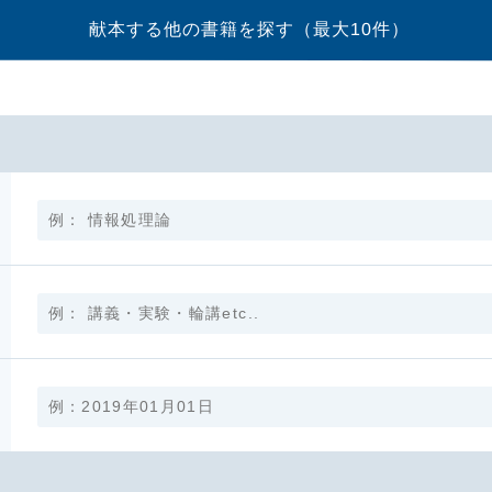
献本する他の書籍を探す
（最大10件）