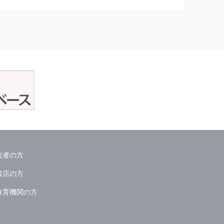
正アクセスおよび，漏洩，紛失，
が発生した場合には，再発防止策
委託会社等．）
読者の方
ん．
書店の方
教育機関の方
る情報は必要な範囲のみに限定