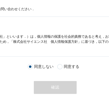
お問い合わせください．
社」といいます．）は，
個人情報
の保護を社会的責務であると考え，お
うため，「株式会社サイエンス社
個人情報
保護方針」に基づき，以下の
客様が当社のサイトを通じて商品の購入，当社へのご連絡，メールマガ
同意しない
同意する
る際に収集された
個人情報
は，当
個人情報
の取扱いについての考え方に
ただいた
個人情報
，ご注文情報（お客様の注文履歴に関する情報を含む
確認
のために利用することがあります．
める目的以外に，当社はお客様の
個人情報
利用することはありません．
商品やサービスをご紹介する場合
代行してご注文手続き，ご注文内容の確認，変更手続きを行う場合