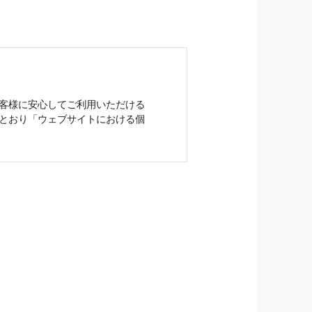
客様に安心してご利用いただける
とおり「ウェブサイトにおける
個
ジンの購読などをご利用された時
従い管理されます．
）を，本サービスを提供する目的