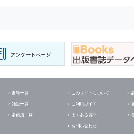
せに対して回答を行う場合
サービスに対するご意見やご感想のご提供をお願いするため
の上，個別にご了解をいただいた目的に利用するため
所など）ごとに分類された統計的資料を作成するため
適合した情報発信やサービスを提供，表示するため
性を確保する為，
個人情報
へのアクセス管理，持ち出し手段の制限，不
理的な安全対策を講じるとともに，万一，漏洩等
個人情報
に関する事故
ます．
の為に必要な範囲で業務を預託する場合があります．
管理及び監督を行います．
イレクトメールの発送のための印刷会社，商品代金未払いの場合の回収
書籍一覧
このサイトについて
く他の事業者や個人などの第三者に提供および公開することはありませ
雑誌一覧
ご利用ガイド
の限りではありません．
同意がある場合
常備店一覧
よくある質問
法令に基づき開示を求められた場合
お問い合わせ
業務提携先に対して
個人情報
を開示する場合．ただし，この場合に開示す
個人情報
の管理を義務付けます．