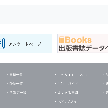
せに対して回答を行う場合
サービスに対するご意見やご感想のご提供をお願いするため
の上，個別にご了解をいただいた目的に利用するため
所など）ごとに分類された統計的資料を作成するため
適合した情報発信やサービスを提供，表示するため
性を確保する為，
個人情報
へのアクセス管理，持ち出し手段の制限，不
理的な安全対策を講じるとともに，万一，漏洩等
個人情報
に関する事故
ます．
の為に必要な範囲で業務を預託する場合があります．
管理及び監督を行います．
イレクトメールの発送のための印刷会社，商品代金未払いの場合の回収
書籍一覧
このサイトについて
く他の事業者や個人などの第三者に提供および公開することはありませ
雑誌一覧
ご利用ガイド
の限りではありません．
同意がある場合
常備店一覧
よくある質問
法令に基づき開示を求められた場合
お問い合わせ
業務提携先に対して
個人情報
を開示する場合．ただし，この場合に開示す
個人情報
の管理を義務付けます．