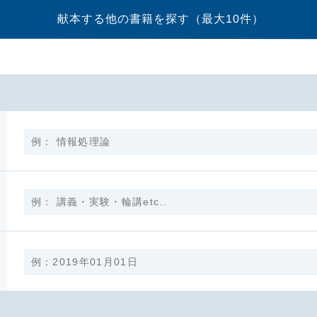
献本する他の書籍を探す
（最大10件）