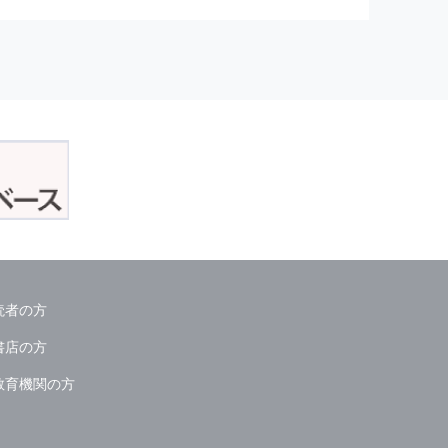
正アクセスおよび，漏洩，紛失，
が発生した場合には，再発防止策
委託会社等．）
読者の方
ん．
書店の方
教育機関の方
る情報は必要な範囲のみに限定