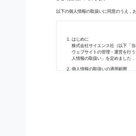
以下の個人情報の取扱いに同意のうえ，
はじめに
株式会社サイエンス社（以下「当
ウェブサイトの管理・運営を行
人情報
の取扱い」を定めました．
個人情報
の取扱いの適用範囲
個人情報
の取扱いについては，お
に適応されます．
お客様が当社のサイトを利用され
個人情報
の利用目的
当社は，お客様から収集させてい
の他に，以下の各号に定める目的
本サービスの提供または以下に定
（1） お客様に対して，当社の
（2） 当社において，お客様に