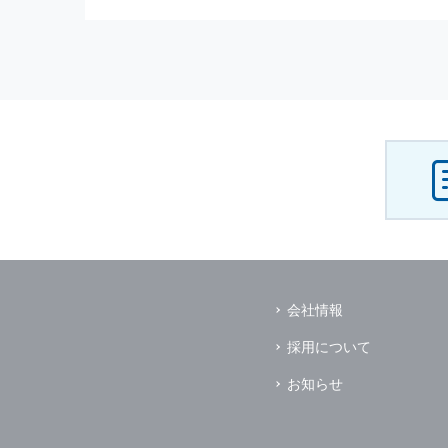
（3） お客様からのお問い合わ
（4） お客様に対して，当社の
（5） 当社がお客様に別途連絡
（6） お客様の属性（年齢，住
（7） お客様それぞれの嗜好に
個人情報
の安全管理について
当社は
個人情報
の正確性及び安全
破壊，改ざんなどに対しては，合
を含む適切な対策を速やかに講じ
個人情報
の預託について
当社は，明示した利用目的の達成
その場合は，業務委託先の適切な
（業務委託先とは，運送業者，ダ
会社情報
個人情報
の第三者への開示
当社は，
個人情報
を本人の許可無
採用について
ただし，以下に該当する場合はそ
（1） 情報提供について本人の
お知らせ
（2） 官公庁等の公的機関から
（3） 当サイトの運営に関する
し，開示先に対して契約等により