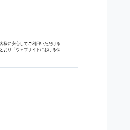
客様に安心してご利用いただける
とおり「ウェブサイトにおける
個
ジンの購読などをご利用された時
従い管理されます．
）を，本サービスを提供する目的