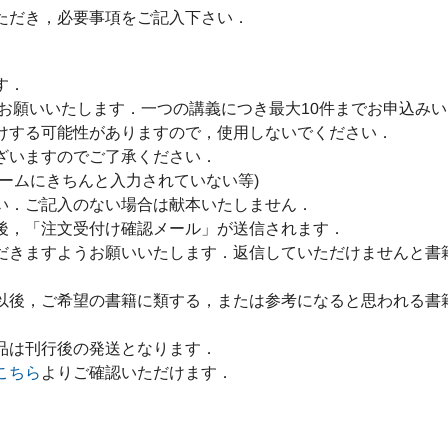
ただき，必要事項をご記入下さい．
す．
をお願いいたします．一つの講義につき最大10件までお申込み
けする可能性がありますので，使用しないでください．
ざいますのでご了承ください．
ームにきちんと入力されていない等)
い．ご記入のない場合は献本いたしません．
後，「注文受付け確認メール」が送信されます．
だきますようお願いいたします．返信していただけませんと書
以後，ご希望の書籍に類する，または参考になると思われる書
品は刊行後の発送となります．
こちら
よりご確認いただけます．