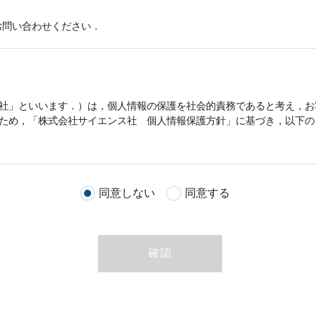
お問い合わせください．
社」といいます．）は，
個人情報
の保護を社会的責務であると考え，お
うため，「株式会社サイエンス社
個人情報
保護方針」に基づき，以下の
客様が当社のサイトを通じて商品の購入，当社へのご連絡，メールマガ
同意しない
同意する
る際に収集された
個人情報
は，当
個人情報
の取扱いについての考え方に
ただいた
個人情報
，ご注文情報（お客様の注文履歴に関する情報を含む
確認
のために利用することがあります．
める目的以外に，当社はお客様の
個人情報
利用することはありません．
商品やサービスをご紹介する場合
代行してご注文手続き，ご注文内容の確認，変更手続きを行う場合