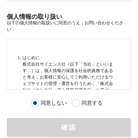
個人情報の取り扱い
以下の個人情報の取扱いに同意のうえ，お問い合わせくださ
い．
はじめに
株式会社サイエンス社（以下「当社」といいま
す．）は，
個人情報
の保護を社会的責務である
と考え，お客様に安心してご利用いただけるウ
ェブサイトの管理・運営を行うため，「株式会
社サイエンス社
個人情報
保護方針」に基づ
き，以下のとおり「ウェブサイトにおける
個人
同意しない
同意する
情報
の取扱い」を定めました．
個人情報
の取扱いの適用範囲
個人情報
の取扱いについては，お客様が当社の
確認
サイトを通じて商品の購入，当社へのご連絡，
メールマガジンの購読などをご利用された時に