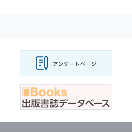
適応されます．
お客様が当社のサイトを利用される際に収集さ
れた
個人情報
は，当
個人情報
の取扱いについて
の考え方に従い管理されます．
個人情報
の利用目的
当社は，お客様から収集させていただいた
個人
情報
，ご注文情報（お客様の注文履歴に関する
情報を含む）を，本サービスを提供する目的の
他に，以下の各号に定める目的のために利用す
ることがあります．
本サービスの提供または以下に定める目的以外
に，当社はお客様の
個人情報
利用することはあ
りません．
（1） お客様に対して，当社の商品やサービス
をご紹介する場合
（2） 当社において，お客様に代行してご注文
手続き，ご注文内容の確認，変更手続きを行う
場合
（3） お客様からのお問い合わせに対して回答
を行う場合
（4） お客様に対して，当社のサービスに対す