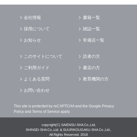
を行う場合
（4） お客様に対して，当社のサービスに対す
会社情報
書籍一覧
るご意見やご感想のご提供をお願いするため
（5） 当社がお客様に別途連絡の上，個別にご
採用について
雑誌一覧
了解をいただいた目的に利用するため
（6） お客様の属性（年齢，住所など）ごとに
お知らせ
常備店一覧
分類された統計的資料を作成するため
（7） お客様それぞれの嗜好に適合した情報発
このサイトについて
読者の方
信やサービスを提供，表示するため
ご利用ガイド
書店の方
個人情報
の安全管理について
当社は
個人情報
の正確性及び安全性を確保する
よくある質問
教育機関の方
為，
個人情報
へのアクセス管理，持ち出し手段
の制限，不正アクセスおよび，漏洩，紛失，破
お問い合わせ
壊，改ざんなどに対しては，合理的な安全対策
を講じるとともに，万一，漏洩等
個人情報
に関
This site is protected by reCAPTCHA and the Google
Privacy
する事故が発生した場合には，再発防止策を含
Policy
and
Terms of Service
apply.
む適切な対策を速やかに講じます．
個人情報
の預託について
copyright(C) SAIENSU-SHA Co.,Ltd,
当社は，明示した利用目的の達成の為に必要な
SHINSEI-SHA Co.,Ltd. & SUURIKOUGAKU-SHA Co.,Ltd.,
All Rights Reserved. 2018
範囲で業務を預託する場合があります．