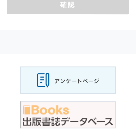
確認
サイトを通じて商品の購入，当社へのご連絡，
メールマガジンの購読などをご利用された時に
適応されます．
お客様が当社のサイトを利用される際に収集さ
れた
個人情報
は，当
個人情報
の取扱いについて
の考え方に従い管理されます．
個人情報
の利用目的
当社は，お客様から収集させていただいた
個人
情報
，ご注文情報（お客様の注文履歴に関する
情報を含む）を，本サービスを提供する目的の
他に，以下の各号に定める目的のために利用す
ることがあります．
本サービスの提供または以下に定める目的以外
に，当社はお客様の
個人情報
利用することはあ
りません．
（1） お客様に対して，当社の商品やサービス
をご紹介する場合
（2） 当社において，お客様に代行してご注文
手続き，ご注文内容の確認，変更手続きを行う
場合
（3） お客様からのお問い合わせに対して回答