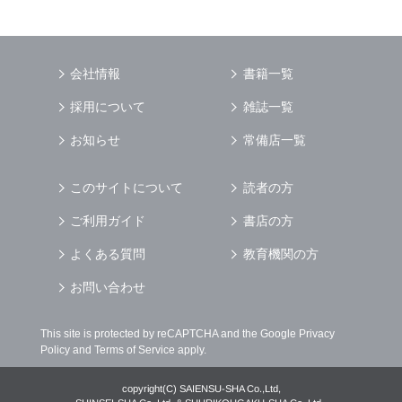
場合
（3） お客様からのお問い合わせに対して回答
を行う場合
（4） お客様に対して，当社のサービスに対す
会社情報
書籍一覧
るご意見やご感想のご提供をお願いするため
（5） 当社がお客様に別途連絡の上，個別にご
採用について
雑誌一覧
了解をいただいた目的に利用するため
（6） お客様の属性（年齢，住所など）ごとに
お知らせ
常備店一覧
分類された統計的資料を作成するため
（7） お客様それぞれの嗜好に適合した情報発
このサイトについて
読者の方
信やサービスを提供，表示するため
ご利用ガイド
書店の方
個人情報
の安全管理について
当社は
個人情報
の正確性及び安全性を確保する
よくある質問
教育機関の方
為，
個人情報
へのアクセス管理，持ち出し手段
の制限，不正アクセスおよび，漏洩，紛失，破
お問い合わせ
壊，改ざんなどに対しては，合理的な安全対策
を講じるとともに，万一，漏洩等
個人情報
に関
This site is protected by reCAPTCHA and the Google
Privacy
する事故が発生した場合には，再発防止策を含
Policy
and
Terms of Service
apply.
む適切な対策を速やかに講じます．
個人情報
の預託について
copyright(C) SAIENSU-SHA Co.,Ltd,