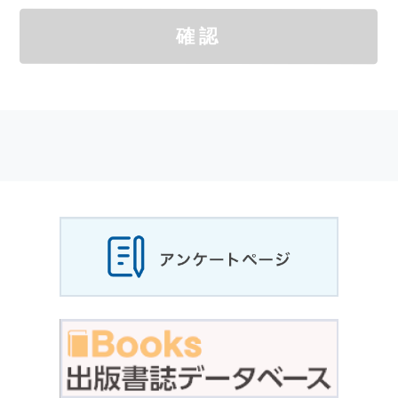
個人情報
の取扱いについては，お客様が当社の
確認
サイトを通じて商品の購入，当社へのご連絡，
メールマガジンの購読などをご利用された時に
適応されます．
お客様が当社のサイトを利用される際に収集さ
れた
個人情報
は，当
個人情報
の取扱いについて
の考え方に従い管理されます．
個人情報
の利用目的
当社は，お客様から収集させていただいた
個人
情報
，ご注文情報（お客様の注文履歴に関する
情報を含む）を，本サービスを提供する目的の
他に，以下の各号に定める目的のために利用す
ることがあります．
本サービスの提供または以下に定める目的以外
に，当社はお客様の
個人情報
利用することはあ
りません．
（1） お客様に対して，当社の商品やサービス
をご紹介する場合
（2） 当社において，お客様に代行してご注文
手続き，ご注文内容の確認，変更手続きを行う