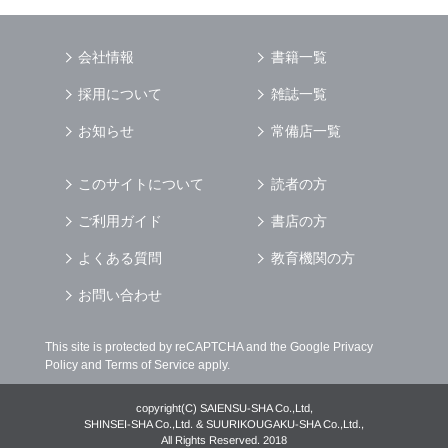
を行う場合
（4） お客様に対して，当社のサービスに対す
会社情報
書籍一覧
るご意見やご感想のご提供をお願いするため
（5） 当社がお客様に別途連絡の上，個別にご
採用について
雑誌一覧
了解をいただいた目的に利用するため
（6） お客様の属性（年齢，住所など）ごとに
お知らせ
常備店一覧
分類された統計的資料を作成するため
（7） お客様それぞれの嗜好に適合した情報発
このサイトについて
読者の方
信やサービスを提供，表示するため
ご利用ガイド
書店の方
個人情報
の安全管理について
当社は
個人情報
の正確性及び安全性を確保する
よくある質問
教育機関の方
為，
個人情報
へのアクセス管理，持ち出し手段
の制限，不正アクセスおよび，漏洩，紛失，破
お問い合わせ
壊，改ざんなどに対しては，合理的な安全対策
を講じるとともに，万一，漏洩等
個人情報
に関
This site is protected by reCAPTCHA and the Google
Privacy
する事故が発生した場合には，再発防止策を含
Policy
and
Terms of Service
apply.
む適切な対策を速やかに講じます．
個人情報
の預託について
copyright(C) SAIENSU-SHA Co.,Ltd,
当社は，明示した利用目的の達成の為に必要な
SHINSEI-SHA Co.,Ltd. & SUURIKOUGAKU-SHA Co.,Ltd.,
All Rights Reserved. 2018
範囲で業務を預託する場合があります．