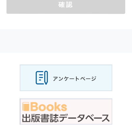
確認
サイトを通じて商品の購入，当社へのご連絡，
メールマガジンの購読などをご利用された時に
適応されます．
お客様が当社のサイトを利用される際に収集さ
れた
個人情報
は，当
個人情報
の取扱いについて
の考え方に従い管理されます．
個人情報
の利用目的
当社は，お客様から収集させていただいた
個人
情報
，ご注文情報（お客様の注文履歴に関する
情報を含む）を，本サービスを提供する目的の
他に，以下の各号に定める目的のために利用す
ることがあります．
本サービスの提供または以下に定める目的以外
に，当社はお客様の
個人情報
利用することはあ
りません．
（1） お客様に対して，当社の商品やサービス
をご紹介する場合
（2） 当社において，お客様に代行してご注文
手続き，ご注文内容の確認，変更手続きを行う
場合
（3） お客様からのお問い合わせに対して回答