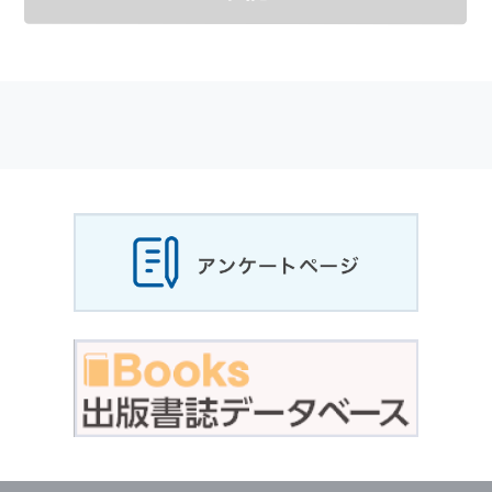
メールマガジンの購読などをご利用された時に
適応されます．
お客様が当社のサイトを利用される際に収集さ
れた
個人情報
は，当
個人情報
の取扱いについて
の考え方に従い管理されます．
個人情報
の利用目的
当社は，お客様から収集させていただいた
個人
情報
，ご注文情報（お客様の注文履歴に関する
情報を含む）を，本サービスを提供する目的の
他に，以下の各号に定める目的のために利用す
ることがあります．
本サービスの提供または以下に定める目的以外
に，当社はお客様の
個人情報
利用することはあ
りません．
（1） お客様に対して，当社の商品やサービス
をご紹介する場合
（2） 当社において，お客様に代行してご注文
手続き，ご注文内容の確認，変更手続きを行う
場合
（3） お客様からのお問い合わせに対して回答
を行う場合