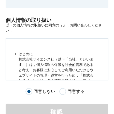
個人情報の取り扱い
以下の個人情報の取扱いに同意のうえ，お問い合わせくださ
い．
はじめに
株式会社サイエンス社（以下「当社」といいま
す．）は，
個人情報
の保護を社会的責務である
と考え，お客様に安心してご利用いただけるウ
ェブサイトの管理・運営を行うため，「株式会
社サイエンス社
個人情報
保護方針」に基づ
き，以下のとおり「ウェブサイトにおける
個人
同意しない
同意する
情報
の取扱い」を定めました．
個人情報
の取扱いの適用範囲
個人情報
の取扱いについては，お客様が当社の
確認
サイトを通じて商品の購入，当社へのご連絡，