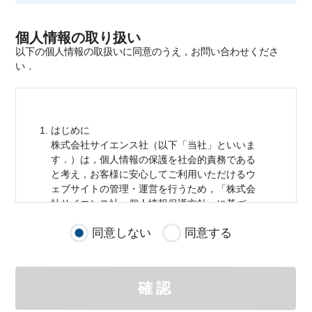
個人情報の取り扱い
以下の個人情報の取扱いに同意のうえ，お問い合わせくださ
い．
はじめに
株式会社サイエンス社（以下「当社」といいま
す．）は，
個人情報
の保護を社会的責務である
と考え，お客様に安心してご利用いただけるウ
ェブサイトの管理・運営を行うため，「株式会
社サイエンス社
個人情報
保護方針」に基づ
き，以下のとおり「ウェブサイトにおける
個人
同意しない
同意する
情報
の取扱い」を定めました．
個人情報
の取扱いの適用範囲
個人情報
の取扱いについては，お客様が当社の
確認
サイトを通じて商品の購入，当社へのご連絡，
メールマガジンの購読などをご利用された時に