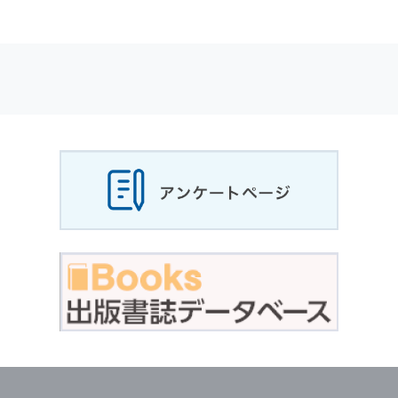
適応されます．
お客様が当社のサイトを利用される際に収集さ
れた
個人情報
は，当
個人情報
の取扱いについて
の考え方に従い管理されます．
個人情報
の利用目的
当社は，お客様から収集させていただいた
個人
情報
，ご注文情報（お客様の注文履歴に関する
情報を含む）を，本サービスを提供する目的の
他に，以下の各号に定める目的のために利用す
ることがあります．
本サービスの提供または以下に定める目的以外
に，当社はお客様の
個人情報
利用することはあ
りません．
（1） お客様に対して，当社の商品やサービス
をご紹介する場合
（2） 当社において，お客様に代行してご注文
手続き，ご注文内容の確認，変更手続きを行う
場合
（3） お客様からのお問い合わせに対して回答
を行う場合
（4） お客様に対して，当社のサービスに対す