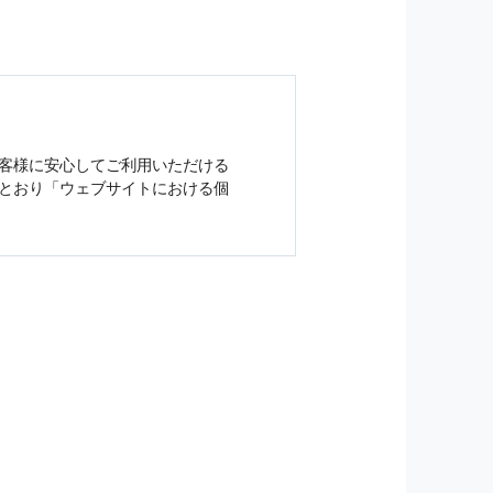
客様に安心してご利用いただける
とおり「ウェブサイトにおける
個
ジンの購読などをご利用された時
従い管理されます．
）を，本サービスを提供する目的