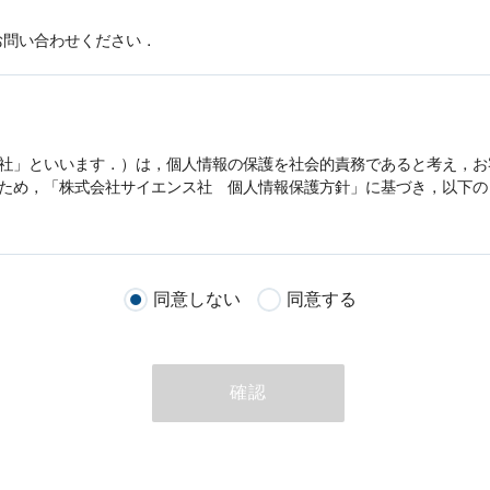
お問い合わせください．
社」といいます．）は，
個人情報
の保護を社会的責務であると考え，お
うため，「株式会社サイエンス社
個人情報
保護方針」に基づき，以下の
客様が当社のサイトを通じて商品の購入，当社へのご連絡，メールマガ
同意しない
同意する
る際に収集された
個人情報
は，当
個人情報
の取扱いについての考え方に
ただいた
個人情報
，ご注文情報（お客様の注文履歴に関する情報を含む
確認
のために利用することがあります．
める目的以外に，当社はお客様の
個人情報
利用することはありません．
商品やサービスをご紹介する場合
代行してご注文手続き，ご注文内容の確認，変更手続きを行う場合