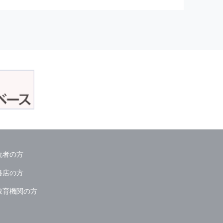
正アクセスおよび，漏洩，紛失，
が発生した場合には，再発防止策
委託会社等．）
読者の方
ん．
書店の方
教育機関の方
る情報は必要な範囲のみに限定