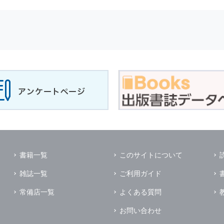
せに対して回答を行う場合
サービスに対するご意見やご感想のご提供をお願いするため
の上，個別にご了解をいただいた目的に利用するため
所など）ごとに分類された統計的資料を作成するため
適合した情報発信やサービスを提供，表示するため
性を確保する為，
個人情報
へのアクセス管理，持ち出し手段の制限，不
理的な安全対策を講じるとともに，万一，漏洩等
個人情報
に関する事故
ます．
の為に必要な範囲で業務を預託する場合があります．
管理及び監督を行います．
イレクトメールの発送のための印刷会社，商品代金未払いの場合の回収
書籍一覧
このサイトについて
く他の事業者や個人などの第三者に提供および公開することはありませ
雑誌一覧
ご利用ガイド
の限りではありません．
同意がある場合
常備店一覧
よくある質問
法令に基づき開示を求められた場合
お問い合わせ
業務提携先に対して
個人情報
を開示する場合．ただし，この場合に開示す
個人情報
の管理を義務付けます．