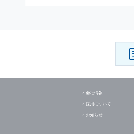
（3） お客様からのお問い合わ
（4） お客様に対して，当社の
（5） 当社がお客様に別途連絡
（6） お客様の属性（年齢，住
（7） お客様それぞれの嗜好に
個人情報
の安全管理について
当社は
個人情報
の正確性及び安全
破壊，改ざんなどに対しては，合
を含む適切な対策を速やかに講じ
個人情報
の預託について
当社は，明示した利用目的の達成
その場合は，業務委託先の適切な
（業務委託先とは，運送業者，ダ
会社情報
個人情報
の第三者への開示
当社は，
個人情報
を本人の許可無
採用について
ただし，以下に該当する場合はそ
（1） 情報提供について本人の
お知らせ
（2） 官公庁等の公的機関から
（3） 当サイトの運営に関する
し，開示先に対して契約等により