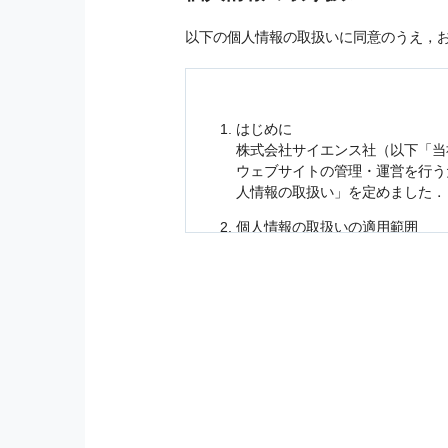
以下の個人情報の取扱いに同意のうえ，
はじめに
株式会社サイエンス社（以下「当
ウェブサイトの管理・運営を行
人情報
の取扱い」を定めました．
個人情報
の取扱いの適用範囲
個人情報
の取扱いについては，お
に適応されます．
お客様が当社のサイトを利用され
個人情報
の利用目的
当社は，お客様から収集させてい
の他に，以下の各号に定める目的
本サービスの提供または以下に定
（1） お客様に対して，当社の
（2） 当社において，お客様に