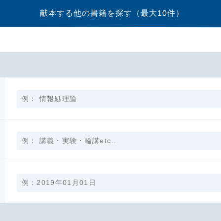
献本する他の書籍を探す
（最大10件）