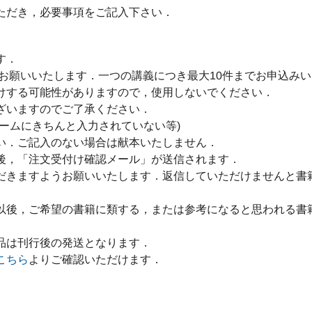
ただき，必要事項をご記入下さい．
す．
をお願いいたします．一つの講義につき最大10件までお申込み
けする可能性がありますので，使用しないでください．
ざいますのでご了承ください．
ームにきちんと入力されていない等)
い．ご記入のない場合は献本いたしません．
後，「注文受付け確認メール」が送信されます．
だきますようお願いいたします．返信していただけませんと書
以後，ご希望の書籍に類する，または参考になると思われる書
品は刊行後の発送となります．
こちら
よりご確認いただけます．