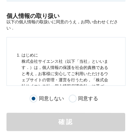
個人情報の取り扱い
以下の個人情報の取扱いに同意のうえ，お問い合わせくださ
い．
はじめに
株式会社サイエンス社（以下「当社」といいま
す．）は，
個人情報
の保護を社会的責務である
と考え，お客様に安心してご利用いただけるウ
ェブサイトの管理・運営を行うため，「株式会
社サイエンス社
個人情報
保護方針」に基づ
き，以下のとおり「ウェブサイトにおける
個人
同意しない
同意する
情報
の取扱い」を定めました．
個人情報
の取扱いの適用範囲
個人情報
の取扱いについては，お客様が当社の
確認
サイトを通じて商品の購入，当社へのご連絡，
メールマガジンの購読などをご利用された時に