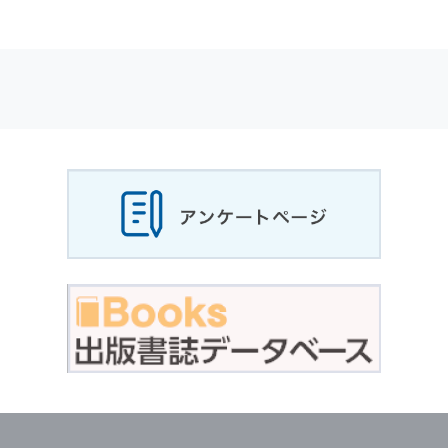
適応されます．
お客様が当社のサイトを利用される際に収集さ
れた
個人情報
は，当
個人情報
の取扱いについて
の考え方に従い管理されます．
個人情報
の利用目的
当社は，お客様から収集させていただいた
個人
情報
，ご注文情報（お客様の注文履歴に関する
情報を含む）を，本サービスを提供する目的の
他に，以下の各号に定める目的のために利用す
ることがあります．
本サービスの提供または以下に定める目的以外
に，当社はお客様の
個人情報
利用することはあ
りません．
（1） お客様に対して，当社の商品やサービス
をご紹介する場合
（2） 当社において，お客様に代行してご注文
手続き，ご注文内容の確認，変更手続きを行う
場合
（3） お客様からのお問い合わせに対して回答
を行う場合
（4） お客様に対して，当社のサービスに対す