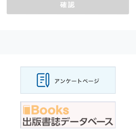
確認
サイトを通じて商品の購入，当社へのご連絡，
メールマガジンの購読などをご利用された時に
適応されます．
お客様が当社のサイトを利用される際に収集さ
れた
個人情報
は，当
個人情報
の取扱いについて
の考え方に従い管理されます．
個人情報
の利用目的
当社は，お客様から収集させていただいた
個人
情報
，ご注文情報（お客様の注文履歴に関する
情報を含む）を，本サービスを提供する目的の
他に，以下の各号に定める目的のために利用す
ることがあります．
本サービスの提供または以下に定める目的以外
に，当社はお客様の
個人情報
利用することはあ
りません．
（1） お客様に対して，当社の商品やサービス
をご紹介する場合
（2） 当社において，お客様に代行してご注文
手続き，ご注文内容の確認，変更手続きを行う
場合
（3） お客様からのお問い合わせに対して回答