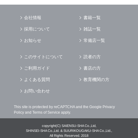
を行う場合
（4） お客様に対して，当社のサービスに対す
会社情報
書籍一覧
るご意見やご感想のご提供をお願いするため
（5） 当社がお客様に別途連絡の上，個別にご
採用について
雑誌一覧
了解をいただいた目的に利用するため
（6） お客様の属性（年齢，住所など）ごとに
お知らせ
常備店一覧
分類された統計的資料を作成するため
（7） お客様それぞれの嗜好に適合した情報発
このサイトについて
読者の方
信やサービスを提供，表示するため
ご利用ガイド
書店の方
個人情報
の安全管理について
当社は
個人情報
の正確性及び安全性を確保する
よくある質問
教育機関の方
為，
個人情報
へのアクセス管理，持ち出し手段
の制限，不正アクセスおよび，漏洩，紛失，破
お問い合わせ
壊，改ざんなどに対しては，合理的な安全対策
を講じるとともに，万一，漏洩等
個人情報
に関
This site is protected by reCAPTCHA and the Google
Privacy
する事故が発生した場合には，再発防止策を含
Policy
and
Terms of Service
apply.
む適切な対策を速やかに講じます．
個人情報
の預託について
copyright(C) SAIENSU-SHA Co.,Ltd,
当社は，明示した利用目的の達成の為に必要な
SHINSEI-SHA Co.,Ltd. & SUURIKOUGAKU-SHA Co.,Ltd.,
All Rights Reserved. 2018
範囲で業務を預託する場合があります．