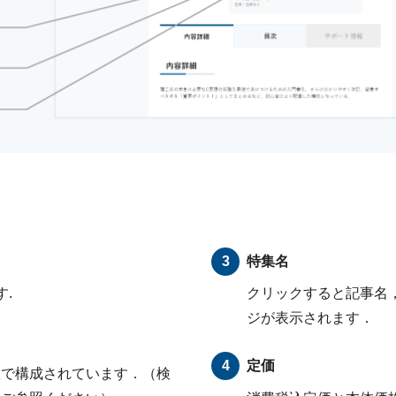
特集名
.
クリックすると記事名
ジが表示されます．
定価
数で構成されています．（検