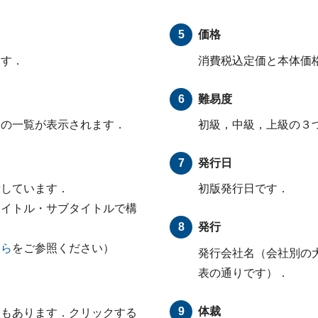
価格
ます．
消費税込定価と本体価
難易度
目の一覧が表示されます．
初級，中級，上級の３
発行日
示しています．
初版発行日です．
タイトル・サブタイトルで構
発行
ちら
をご参照ください）
発行会社名（会社別の
表の通りです）．
体裁
合もあります．クリックする