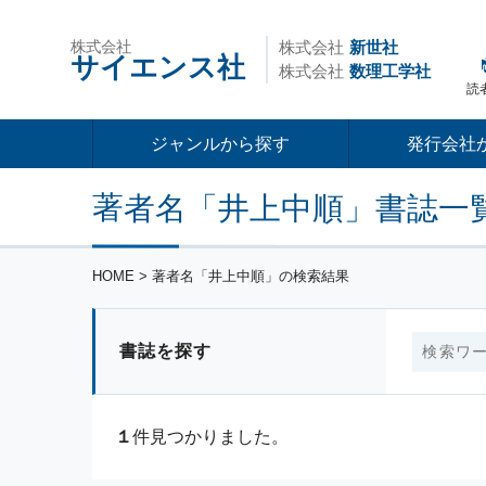
株式会社
株式会社
新世社
サイエンス社
株式会社
数理工学社
読
ジャンルから探す
発行会社
著者名「井上中順」書誌一
HOME
> 著者名「井上中順」の検索結果
書誌を探す
１
件見つかりました。