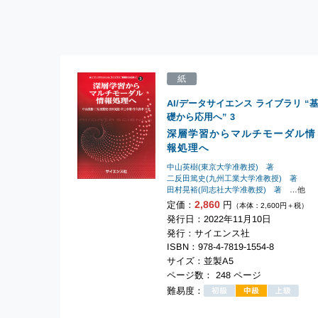
紙
AI/データサイエンス ライブラリ “
礎から応用へ”
3
深層学習からマルチモーダル情
報処理へ
中山英樹(東京大学准教授) 著
二反田篤史(九州工業大学准教授) 著
田村晃裕(同志社大学准教授) 著
…他
2,860
定価：
円
（本体：2,600円＋税）
発行日：2022年11月10日
発行：サイエンス社
ISBN：978-4-7819-1554-8
サイズ：並製A5
ページ数： 248 ページ
難易度：