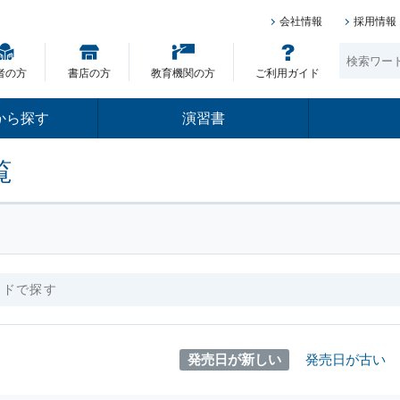
会社情報
採用情報
者の方
書店の方
教育機関の方
ご利用ガイド
から探す
演習書
覧
発売日が新しい
発売日が古い