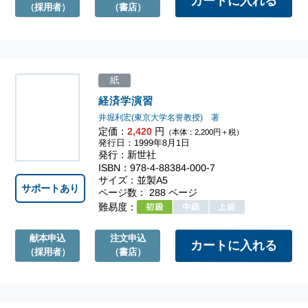
（採用者）
（書店）
紙
経済学演習
井堀利宏(東京大学名誉教授) 著
定価：
2,420
円
（本体：2,200円＋税）
発行日：1999年8月1日
発行：新世社
ISBN：978-4-88384-000-7
サイズ：並製A5
サポートあり
ページ数： 288 ページ
難易度：
献本申込
注文申込
（採用者）
（書店）