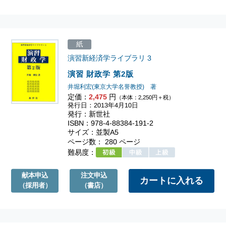
紙
演習新経済学ライブラリ
3
演習 財政学 第2版
井堀利宏(東京大学名誉教授) 著
定価：
2,475
円
（本体：2,250円＋税）
発行日：2013年4月10日
発行：新世社
ISBN：978-4-88384-191-2
サイズ：並製A5
ページ数： 280 ページ
難易度：
献本申込
注文申込
（採用者）
（書店）