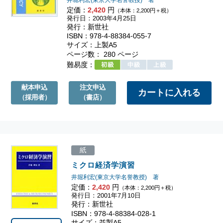
井堀利宏(東京大学名誉教授) 著
定価：
2,420
円
（本体：2,200円＋税）
発行日：2003年4月25日
発行：新世社
ISBN：978-4-88384-055-7
サイズ：上製A5
ページ数： 280 ページ
難易度：
献本申込
注文申込
（採用者）
（書店）
紙
ミクロ経済学演習
井堀利宏(東京大学名誉教授) 著
定価：
2,420
円
（本体：2,200円＋税）
発行日：2001年7月10日
発行：新世社
ISBN：978-4-88384-028-1
サイズ：並製A5