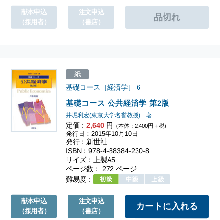
献本申込
注文申込
（採用者）
（書店）
紙
基礎コース［経済学］
6
基礎コース 公共経済学 第2版
井堀利宏(東京大学名誉教授) 著
定価：
2,640
円
（本体：2,400円＋税）
発行日：2015年10月10日
発行：新世社
ISBN：978-4-88384-230-8
サイズ：上製A5
ページ数： 272 ページ
難易度：
献本申込
注文申込
（採用者）
（書店）