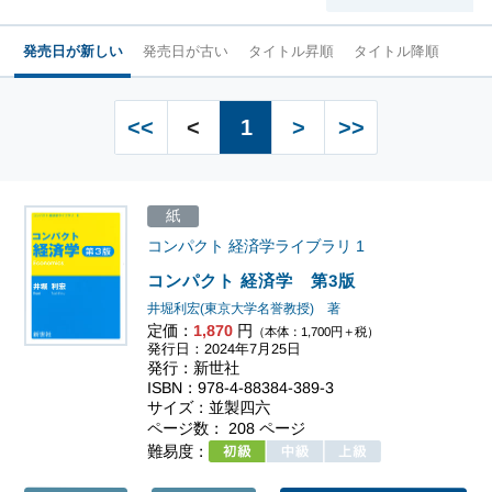
発売日が新しい
発売日が古い
タイトル昇順
タイトル降順
<<
<
1
>
>>
紙
コンパクト 経済学ライブラリ
1
コンパクト 経済学 第3版
井堀利宏(東京大学名誉教授) 著
定価：
1,870
円
（本体：1,700円＋税）
発行日：2024年7月25日
発行：新世社
ISBN：978-4-88384-389-3
サイズ：並製四六
ページ数： 208 ページ
難易度：