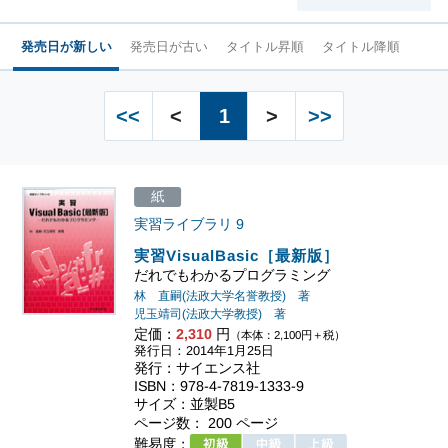
発売日が新しい
発売日が古い
タイトル昇順
タイトル降順
<<
<
1
>
>>
紙
実習ライブラリ
9
実習VisualBasic［最新版］
だれでもわかるプログラミング
林 直嗣(法政大学名誉教授) 著
児玉靖司(法政大学教授) 著
定価：
2,310
円
（本体：2,100円＋税）
発行日：2014年1月25日
発行：サイエンス社
ISBN：978-4-7819-1333-9
サイズ：並製B5
ページ数： 200 ページ
難易度：