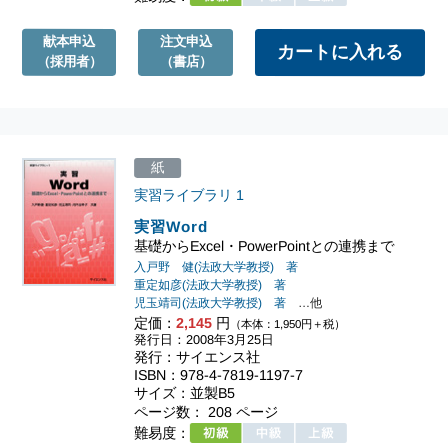
献本申込
注文申込
（採用者）
（書店）
紙
実習ライブラリ
1
実習Word
基礎からExcel・PowerPointとの連携まで
入戸野 健(法政大学教授) 著
重定如彦(法政大学教授) 著
児玉靖司(法政大学教授) 著
…他
定価：
2,145
円
（本体：1,950円＋税）
発行日：2008年3月25日
発行：サイエンス社
ISBN：978-4-7819-1197-7
サイズ：並製B5
ページ数： 208 ページ
難易度：