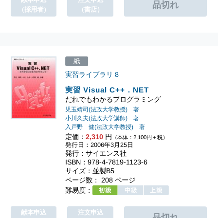
注文申込
（採用者）
（書店）
紙
実習ライブラリ
8
実習 Visual C++．NET
だれでもわかるプログラミング
児玉靖司(法政大学教授) 著
小川久夫(法政大学講師) 著
入戸野 健(法政大学教授) 著
定価：
2,310
円
（本体：2,100円＋税）
発行日：2006年3月25日
発行：サイエンス社
ISBN：978-4-7819-1123-6
サイズ：並製B5
ページ数： 208 ページ
難易度：
献本申込
注文申込