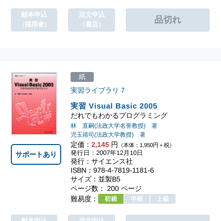
献本申込
注文申込
（採用者）
（書店）
紙
実習ライブラリ
7
実習 Visual Basic 2005
だれでもわかるプログラミング
林 直嗣(法政大学名誉教授) 著
児玉靖司(法政大学教授) 著
定価：
2,145
円
（本体：1,950円＋税）
発行日：2007年12月10日
サポートあり
発行：サイエンス社
ISBN：978-4-7819-1181-6
サイズ：並製B5
ページ数： 200 ページ
難易度：
献本申込