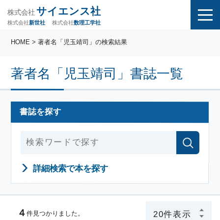
サイエンス社
株式会社
株式会社
株式会社
数理工学社
新世社
HOME
> 著者名「児玉靖司」の検索結果
著者名「児玉靖司」書誌一覧
書誌を探す
詳細検索で本を探す
４
件見つかりました。