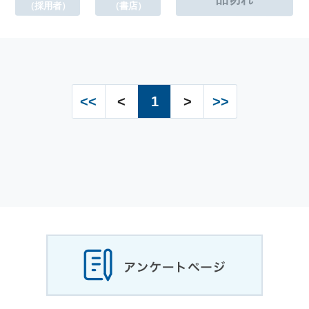
（採用者）
（書店）
<<
<
1
>
>>