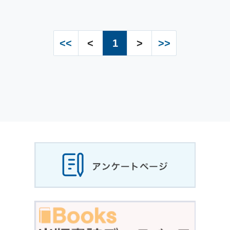
<<
<
1
>
>>