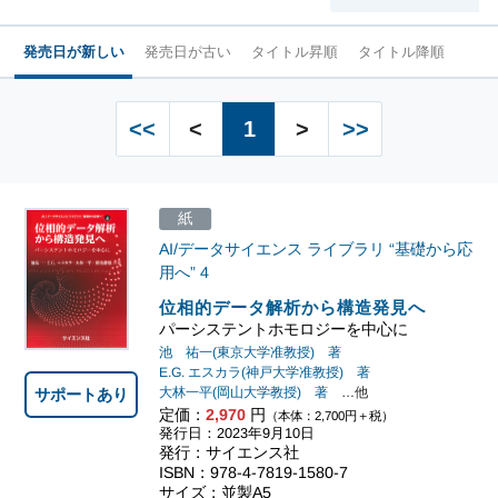
発売日が新しい
発売日が古い
タイトル昇順
タイトル降順
<<
<
1
>
>>
紙
AI/データサイエンス ライブラリ “基礎から応
用へ”
4
位相的データ解析から構造発見へ
パーシステントホモロジーを中心に
池 祐一(東京大学准教授) 著
E.G. エスカラ(神戸大学准教授) 著
サポートあり
大林一平(岡山大学教授) 著
…他
定価：
2,970
円
（本体：2,700円＋税）
発行日：2023年9月10日
発行：サイエンス社
ISBN：978-4-7819-1580-7
サイズ：並製A5