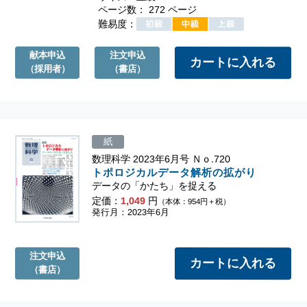
ページ数： 272 ページ
難易度：
献本申込
注文申込
（採用者）
（書店）
紙
数理科学 2023年6月号 Ｎｏ.720
トポロジカルデータ解析の拡がり
データの「かたち」を捉える
定価：
1,049
円
（本体：954円＋税）
発行月：2023年6月
注文申込
（書店）