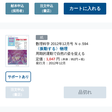
献本申込
注文申込
（採用者）
（書店）
紙
数理科学 2012年12月号 Ｎｏ.594
〈振動する〉物理
周期的運動で自然の姿を捉える
定価：
1,047
円
（本体：952円＋税）
発行月：2012年12月
サポートあり
注文申込
（書店）