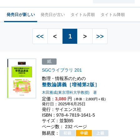
発売日が新しい
発売日が古い
タイトル昇順
タイトル降順
<<
<
1
>
>>
紙
SGCライブラリ
201
数理・情報系のための
整数論講義［増補第2版］
木田雅成(東京理科大学教授) 著
定価：
3,080
円
（本体：2,800円＋税）
発行日：2025年6月25日
発行：サイエンス社
ISBN：978-4-7819-1641-5
サイズ：並製B5
ページ数： 232 ページ
難易度：