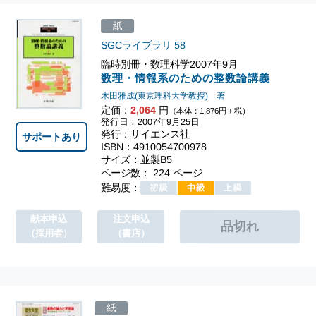
紙
SGCライブラリ
58
臨時別冊・数理科学2007年9月
数理・情報系のための整数論講義
木田雅成(東京理科大学教授) 著
定価：
2,064
円
（本体：1,876円＋税）
発行日：2007年9月25日
発行：サイエンス社
サポートあり
ISBN：4910054700978
サイズ：並製B5
ページ数： 224 ページ
難易度：
献本申込
注文申込
（採用者）
（書店）
紙