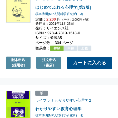
はじめてふれる心理学[第3版]
榎本博明(MP人間科学研究所) 著
定価：
2,200
円
（本体：2,000円＋税）
発行日：2021年11月25日
発行：サイエンス社
ISBN：978-4-7819-1518-0
サイズ：並製A5
ページ数： 304 ページ
難易度：
献本申込
注文申込
（採用者）
（書店）
紙
ライブラリ わかりやすい心理学
2
わかりやすい教育心理学
榎本博明(MP人間科学研究所) 著