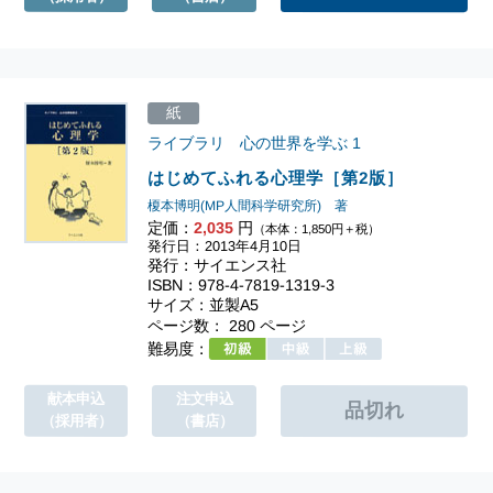
紙
ライブラリ 心の世界を学ぶ
1
はじめてふれる心理学［第2版］
榎本博明(MP人間科学研究所) 著
定価：
2,035
円
（本体：1,850円＋税）
発行日：2013年4月10日
発行：サイエンス社
ISBN：978-4-7819-1319-3
サイズ：並製A5
ページ数： 280 ページ
難易度：
献本申込
注文申込
（採用者）
（書店）