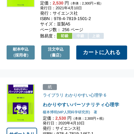
定価：
2,530
円
（本体：2,300円＋税）
発行日：2021年4月10日
発行：サイエンス社
ISBN：978-4-7819-1501-2
サイズ：並製A5
ページ数： 256 ページ
難易度：
献本申込
注文申込
（採用者）
（書店）
紙
ライブラリ わかりやすい心理学
6
わかりやすいパーソナリティ心理学
榎本博明(MP人間科学研究所) 著
定価：
2,530
円
（本体：2,300円＋税）
発行日：2020年4月10日
発行：サイエンス社
ISBN：978-4-7819-1467-1