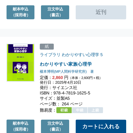
献本申込
注文申込
（採用者）
（書店）
紙
ライブラリ わかりやすい心理学
5
わかりやすい家族心理学
榎本博明(MP人間科学研究所) 著
定価：
2,860
円
（本体：2,600円＋税）
発行日：2025年4月10日
発行：サイエンス社
ISBN：978-4-7819-1625-5
サイズ：並製A5
ページ数： 264 ページ
難易度：
献本申込
注文申込
（採用者）
（書店）