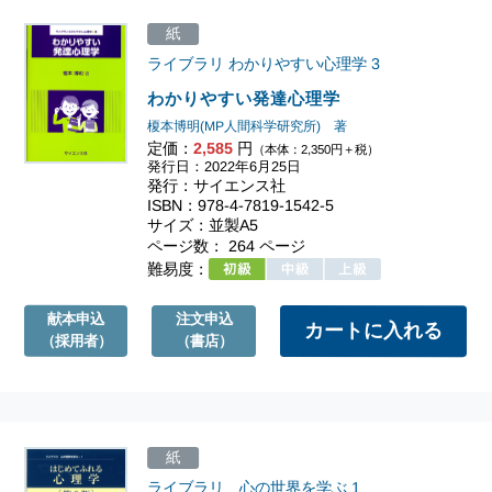
紙
ライブラリ わかりやすい心理学
3
わかりやすい発達心理学
榎本博明(MP人間科学研究所) 著
定価：
2,585
円
（本体：2,350円＋税）
発行日：2022年6月25日
発行：サイエンス社
ISBN：978-4-7819-1542-5
サイズ：並製A5
ページ数： 264 ページ
難易度：
献本申込
注文申込
（採用者）
（書店）
紙
ライブラリ 心の世界を学ぶ
1