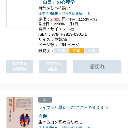
「自己」の心理学
自分探しへの誘い
榎本博明(MP人間科学研究所) 著
定価：
2,420
円
（本体：2,200円＋税）
発行日：1998年11月1日
発行：サイエンス社
ISBN：978-4-7819-0901-1
サイズ：並製A5
ページ数： 264 ページ
難易度：
献本申込
注文申込
（採用者）
（書店）
紙
ライブラリ思春期の“こころのＳＯＳ”
9
自殺
生きる力を高めるために
榎本博明(MP人間科学研究所) 著