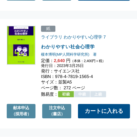
紙
ライブラリ わかりやすい心理学
7
わかりやすい社会心理学
榎本博明(MP人間科学研究所) 著
定価：
2,640
円
（本体：2,400円＋税）
発行日：2023年3月25日
発行：サイエンス社
ISBN：978-4-7819-1565-4
サイズ：並製A5
ページ数： 272 ページ
難易度：
献本申込
注文申込
（採用者）
（書店）