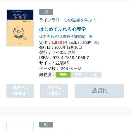
紙
ライブラリ 心の世界を学ぶ
1
はじめてふれる心理学
榎本博明(MP人間科学研究所) 著
定価：
1,980
円
（本体：1,800円＋税）
発行日：2003年12月10日
発行：サイエンス社
ISBN：978-4-7819-1056-7
サイズ：並製A5
ページ数： 248 ページ
難易度：
献本申込
注文申込
（採用者）
（書店）
紙