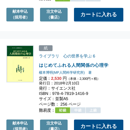
献本申込
注文申込
（採用者）
（書店）
紙
ライブラリ 心の世界を学ぶ
6
はじめてふれる人間関係の心理学
榎本博明(MP人間科学研究所) 著
定価：
2,530
円
（本体：2,300円＋税）
発行日：2018年2月10日
発行：サイエンス社
ISBN：978-4-7819-1416-9
サイズ：並製A5
ページ数： 256 ページ
難易度：
献本申込
注文申込
（採用者）
（書店）