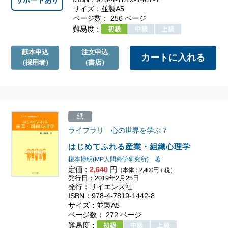
サポートあり
サイズ：並製A5
ページ数： 256 ページ
難易度：
献本申込
注文申込
（採用者）
（書店）
紙
ライブラリ 心の世界を学ぶ
7
はじめてふれる産業・組織心理学
榎本博明(MP人間科学研究所) 著
定価：
2,640
円
（本体：2,400円＋税）
発行日：2019年2月25日
発行：サイエンス社
ISBN：978-4-7819-1442-8
サイズ：並製A5
ページ数： 272 ページ
難易度：