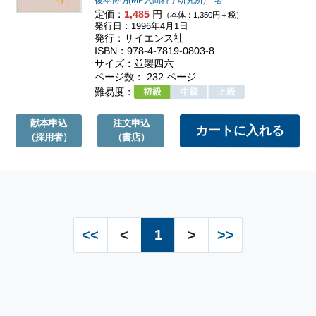
定価：
1,485
円
（本体：1,350円＋税）
発行日：1996年4月1日
発行：サイエンス社
ISBN：978-4-7819-0803-8
サイズ：並製四六
ページ数： 232 ページ
難易度：
献本申込
注文申込
（採用者）
（書店）
<<
<
1
>
>>