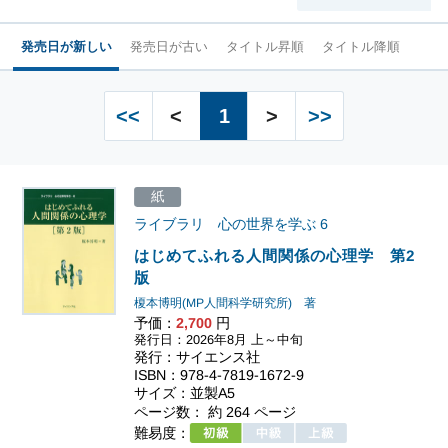
発売日が新しい
発売日が古い
タイトル昇順
タイトル降順
<<
<
1
>
>>
紙
ライブラリ 心の世界を学ぶ
6
はじめてふれる人間関係の心理学 第2
版
榎本博明(MP人間科学研究所) 著
予価：
2,700
円
発行日：2026年8月 上～中旬
発行：サイエンス社
ISBN：978-4-7819-1672-9
サイズ：並製A5
ページ数： 約 264 ページ
難易度：