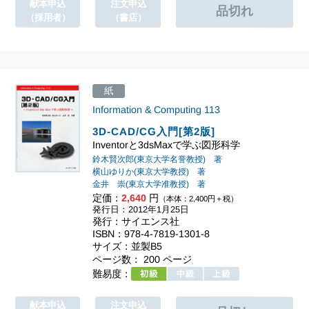
献本申込
注文申込
（採用者）
（書店）
紙
Information & Computing
113
3D-CAD/CG入門[第2版]
Inventorと3dsMaxで学ぶ図形科学
鈴木賢次郎(東京大学名誉教授) 著
横山ゆりか(東京大学教授) 著
金井 崇(東京大学准教授) 著
定価：
2,640
円
（本体：2,400円＋税）
発行日：2012年1月25日
発行：サイエンス社
ISBN：978-4-7819-1301-8
サイズ：並製B5
ページ数： 200 ページ
難易度：
献本申込
注文申込