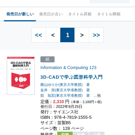
発売日が新しい
発売日が古い
タイトル昇順
タイトル降順
<<
<
1
>
>>
紙
Information & Computing
123
3D-CADで学ぶ図形科学入門
横山ゆりか(東京大学教授) 著
金井 崇(東京大学准教授) 著
舘 知宏(東京大学准教授) 著
…他
定価：
2,310
円
（本体：2,100円＋税）
発行日：2022年9月25日
発行：サイエンス社
ISBN：978-4-7819-1555-5
サイズ：並製B5
ページ数： 128 ページ
難易度：