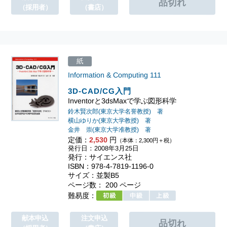
（採用者）
（書店）
紙
Information & Computing
111
3D-CAD/CG入門
Inventorと3dsMaxで学ぶ図形科学
鈴木賢次郎(東京大学名誉教授) 著
横山ゆりか(東京大学教授) 著
金井 崇(東京大学准教授) 著
定価：
2,530
円
（本体：2,300円＋税）
発行日：2008年3月25日
発行：サイエンス社
ISBN：978-4-7819-1196-0
サイズ：並製B5
ページ数： 200 ページ
難易度：
献本申込
注文申込