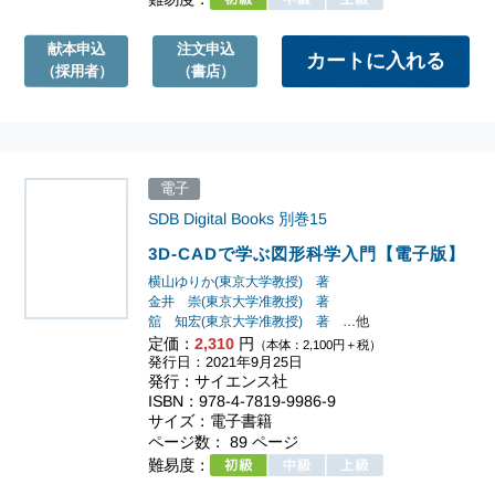
献本申込
注文申込
（採用者）
（書店）
電子
SDB Digital Books
別巻15
3D-CADで学ぶ図形科学入門【電子版】
横山ゆりか(東京大学教授) 著
金井 崇(東京大学准教授) 著
舘 知宏(東京大学准教授) 著
…他
定価：
2,310
円
（本体：2,100円＋税）
発行日：2021年9月25日
発行：サイエンス社
ISBN：978-4-7819-9986-9
サイズ：電子書籍
ページ数： 89 ページ
難易度：