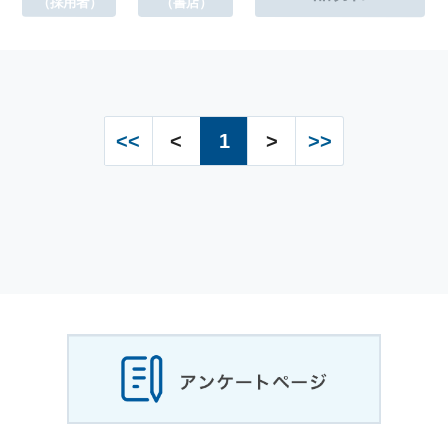
（採用者）
（書店）
<<
<
1
>
>>