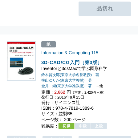
紙
Information & Computing
115
3D-CAD/CG入門［第3版］
Inventorと3dsMaxで学ぶ図形科学
鈴木賢次郎(東京大学名誉教授) 著
横山ゆりか(東京大学教授) 著
金井 崇(東京大学准教授) 著
…他
定価：
2,662
円
（本体：2,420円＋税）
発行日：2016年9月25日
発行：サイエンス社
ISBN：978-4-7819-1389-6
サイズ：並製B5
ページ数： 200 ページ
難易度：